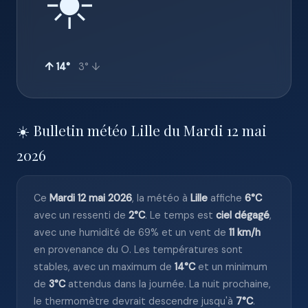
☀️
↑ 14°
3° ↓
☀️ Bulletin météo Lille du Mardi 12 mai
2026
Ce
Mardi 12 mai 2026
, la météo à
Lille
affiche
6°C
avec un ressenti de
2°C
. Le temps est
ciel dégagé
,
avec une humidité de 69% et un vent de
11 km/h
en provenance du O. Les températures sont
stables, avec un maximum de
14°C
et un minimum
de
3°C
attendus dans la journée. La nuit prochaine,
le thermomètre devrait descendre jusqu'à
7°C
.