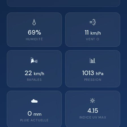
💧
💨
69
%
11
km/h
HUMIDITÉ
VENT
O
🌬️
📊
22
1013
km/h
hPa
RAFALES
PRESSION
🔆
☁️
4.15
0
mm
INDICE UV MAX
PLUIE ACTUELLE