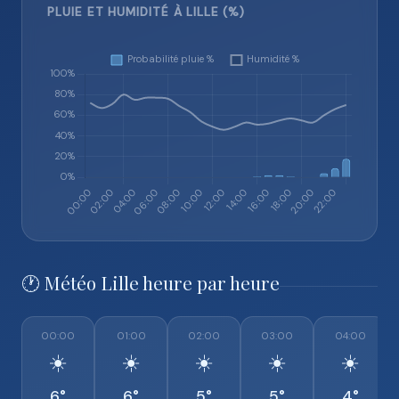
PLUIE ET HUMIDITÉ À LILLE (%)
🕐 Météo Lille heure par heure
00:00
01:00
02:00
03:00
04:00
☀️
☀️
☀️
☀️
☀️
6°
6°
5°
5°
4°