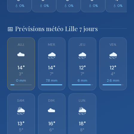
💧 0%
💧 0%
💧 0%
💧 0%
💧 0%
📅 Prévisions météo Lille 7 jours
AUJ.
MER.
JEU.
VEN.
☁️
🌧️
🌧️
🌧️
14°
14°
12°
12°
3°
7°
7°
4°
0 mm
7.8 mm
6 mm
2.6 mm
SAM.
DIM.
LUN.
🌦️
☁️
🌦️
13°
16°
18°
5°
6°
8°