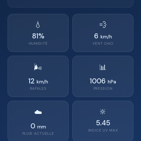
💧
💨
81
%
6
km/h
HUMIDITÉ
VENT
ONO
🌬️
📊
12
1006
km/h
hPa
RAFALES
PRESSION
🔆
☁️
5.45
0
mm
INDICE UV MAX
PLUIE ACTUELLE