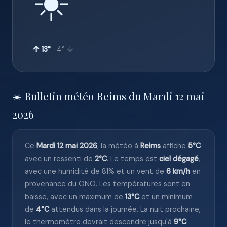
☀️
↑ 13°
4° ↓
☀️ Bulletin météo Reims du Mardi 12 mai
2026
Ce
Mardi 12 mai 2026
, la météo à
Reims
affiche
5°C
avec un ressenti de
2°C
. Le temps est
ciel dégagé
,
avec une humidité de 81% et un vent de
6 km/h
en
provenance du ONO. Les températures sont en
baisse, avec un maximum de
13°C
et un minimum
de
4°C
attendus dans la journée. La nuit prochaine,
le thermomètre devrait descendre jusqu'à
9°C
.