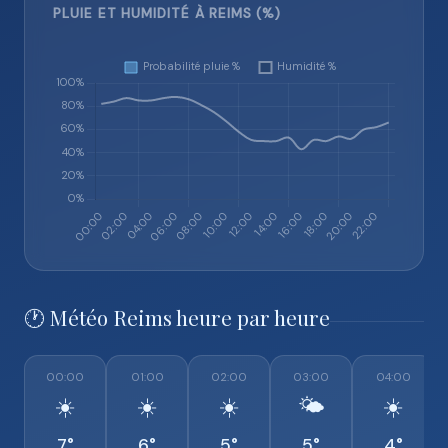
PLUIE ET HUMIDITÉ À REIMS (%)
🕐 Météo Reims heure par heure
00:00
01:00
02:00
03:00
04:00
☀️
☀️
☀️
🌤️
☀️
7°
6°
5°
5°
4°