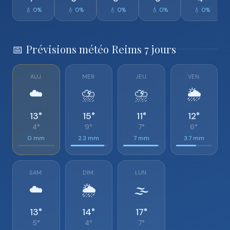
💧 0%
💧 0%
💧 0%
💧 0%
💧 0%
📅 Prévisions météo Reims 7 jours
AUJ.
MER.
JEU.
VEN.
☁️
⛈️
⛈️
🌦️
13°
15°
11°
12°
4°
9°
7°
6°
0 mm
2.3 mm
7 mm
3.7 mm
SAM.
DIM.
LUN.
☁️
🌦️
🌫️
13°
14°
17°
5°
4°
7°