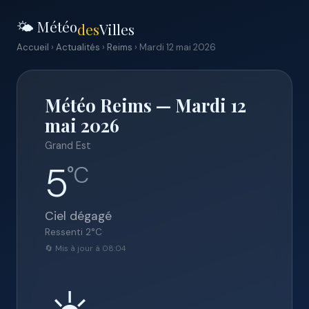
🌤️ Météo
des
Villes
Accueil
›
Actualités
›
Reims
› Mardi 12 mai 2026
Météo Reims — Mardi 12
mai 2026
Grand Est
5
°C
Ciel dégagé
Ressenti
2
°C
🔄 Mis à jour à 08:04