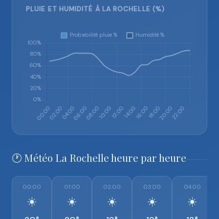
PLUIE ET HUMIDITÉ À LA ROCHELLE (%)
🕐 Météo La Rochelle heure par heure
00:00
01:00
02:00
03:00
04:00
☀️
☀️
☀️
☀️
☀️