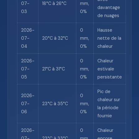
07-
18°C à 26°C
mm,
davantage
03
0%
de nuages
2026-
0
Hausse
07-
20°C à 32°C
mm,
nette de la
04
0%
chaleur
2026-
0
Chaleur
07-
21°C à 31°C
mm,
estivale
05
0%
persistante
Pic de
2026-
0
chaleur sur
07-
23°C à 35°C
mm,
la période
06
0%
fournie
2026-
0
Chaleur
07-
23°C à 33°C
mm,
encore