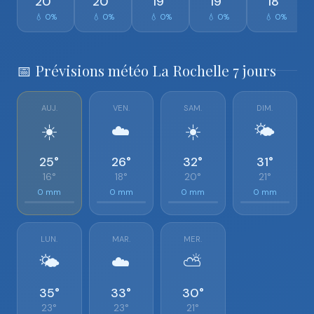
20°
20°
19°
19°
18°
💧 0%
💧 0%
💧 0%
💧 0%
💧 0%
📅 Prévisions météo La Rochelle 7 jours
AUJ.
VEN.
SAM.
DIM.
☀️
☁️
☀️
🌤️
25°
26°
32°
31°
16°
18°
20°
21°
0 mm
0 mm
0 mm
0 mm
LUN.
MAR.
MER.
🌤️
☁️
⛅
35°
33°
30°
23°
23°
21°