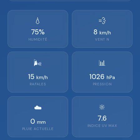
💧
💨
75
%
8
km/h
HUMIDITÉ
VENT
N
🌬️
📊
15
1026
km/h
hPa
RAFALES
PRESSION
🔆
☁️
7.6
0
mm
INDICE UV MAX
PLUIE ACTUELLE