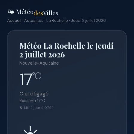
🌤️ Météo
des
Villes
Accueil
›
Actualités
›
La Rochelle
› Jeudi 2 juillet 2026
Météo La Rochelle le Jeudi
2 juillet 2026
Nouvelle-Aquitaine
17
°C
Ciel dégagé
Ressenti
17
°C
🔄 Mis à jour à 07:54