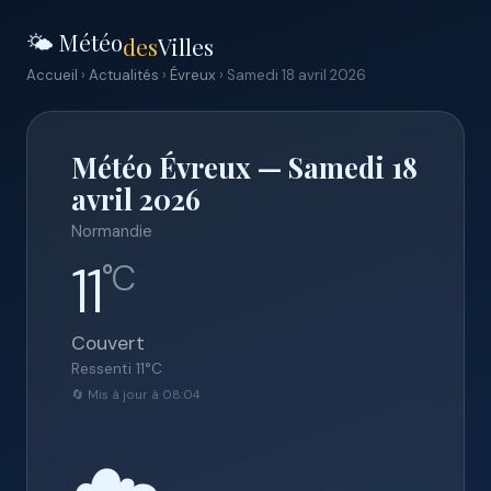
🌤️ Météo
des
Villes
Accueil
›
Actualités
›
Évreux
› Samedi 18 avril 2026
Météo Évreux — Samedi 18
avril 2026
Normandie
11
°C
Couvert
Ressenti
11
°C
🔄 Mis à jour à 08:04