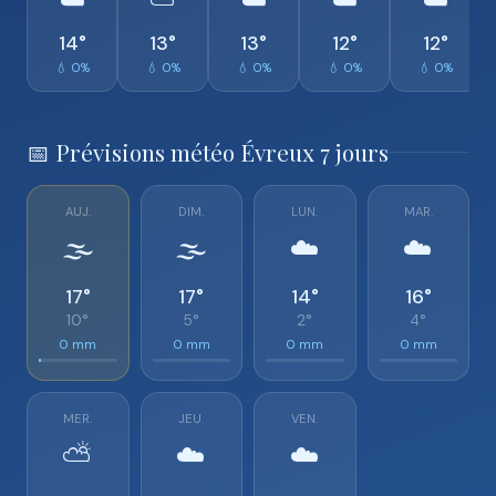
☁️
⛅
☁️
☁️
☁️
14°
13°
13°
12°
12°
💧 0%
💧 0%
💧 0%
💧 0%
💧 0%
📅 Prévisions météo Évreux 7 jours
AUJ.
DIM.
LUN.
MAR.
🌫️
🌫️
☁️
☁️
17°
17°
14°
16°
10°
5°
2°
4°
0 mm
0 mm
0 mm
0 mm
MER.
JEU.
VEN.
⛅
☁️
☁️