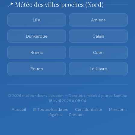
📍 Météo des villes proches (Nord)
Lille
Amiens
Dunkerque
Calais
Reims
Caen
Rouen
Le Havre
© 2026 meteo-des-villes.com — Données mises à jour le Samedi
18 avril 2026 à 08:04
Accueil
📅 Toutes les dates
Confidentialité
Mentions
légales
Contact