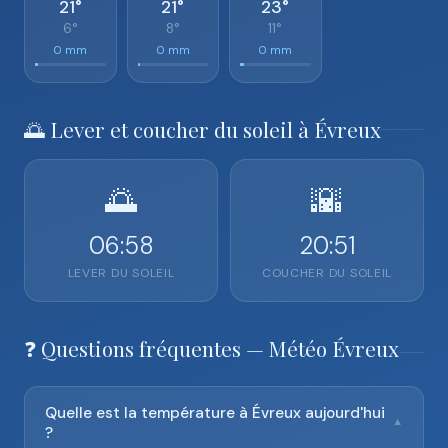
21°
21°
23°
6°
8°
11°
0 mm
0 mm
0 mm
🌅 Lever et coucher du soleil à Évreux
🌅
🌇
06:58
20:51
LEVER DU SOLEIL
COUCHER DU SOLEIL
❓ Questions fréquentes — Météo Évreux
Quelle est la température à Évreux aujourd'hui
▼
?