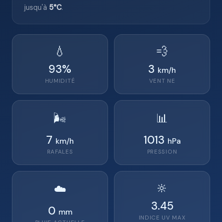
jusqu'à
5°C
.
💧
💨
93
%
3
km/h
HUMIDITÉ
VENT
NE
🌬️
📊
7
1013
km/h
hPa
RAFALES
PRESSION
🔆
☁️
3.45
0
mm
INDICE UV MAX