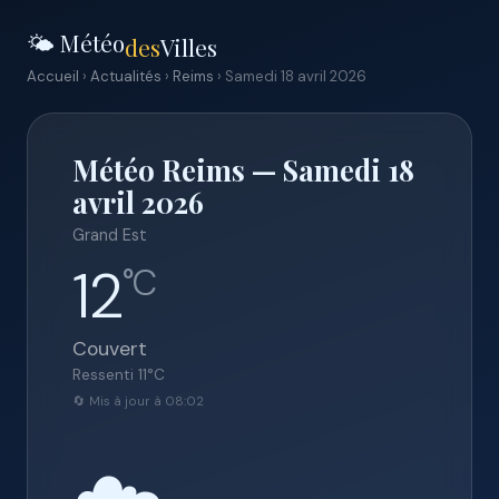
🌤️ Météo
des
Villes
Accueil
›
Actualités
›
Reims
› Samedi 18 avril 2026
Météo Reims — Samedi 18
avril 2026
Grand Est
12
°C
Couvert
Ressenti
11
°C
🔄 Mis à jour à 08:02