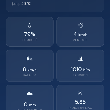
jusqu'à
8°C
.
💧
💨
79
%
4
km/h
HUMIDITÉ
VENT
SSE
🌬️
📊
8
1010
km/h
hPa
RAFALES
PRESSION
🔆
☁️
5.85
0
mm
INDICE UV MAX