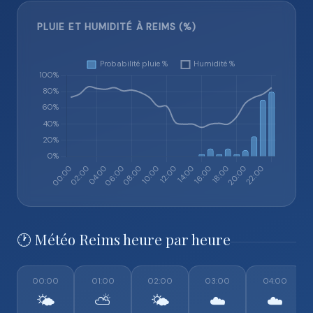
PLUIE ET HUMIDITÉ À REIMS (%)
🕐 Météo Reims heure par heure
00:00
01:00
02:00
03:00
04:00
🌤️
⛅
🌤️
☁️
☁️