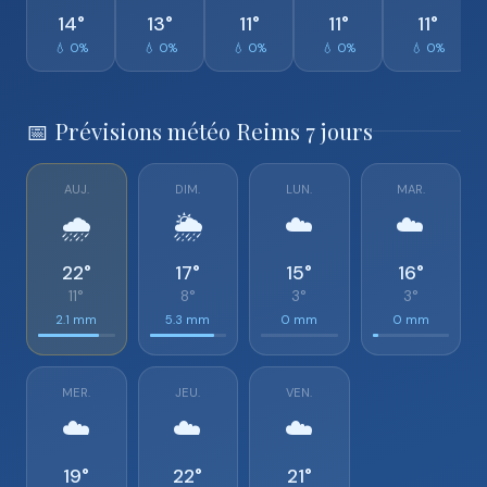
14°
13°
11°
11°
11°
💧 0%
💧 0%
💧 0%
💧 0%
💧 0%
📅 Prévisions météo Reims 7 jours
AUJ.
DIM.
LUN.
MAR.
🌧️
🌦️
☁️
☁️
22°
17°
15°
16°
11°
8°
3°
3°
2.1 mm
5.3 mm
0 mm
0 mm
MER.
JEU.
VEN.
☁️
☁️
☁️
19°
22°
21°