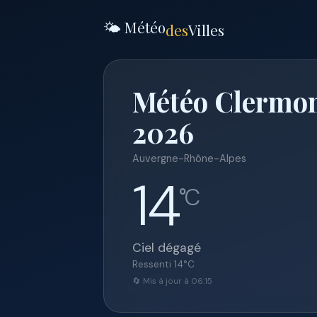
🌤️ Météo
des
Villes
Météo Clermon
2026
Auvergne-Rhône-Alpes
14
°C
Ciel dégagé
Ressenti
14
°C
🔄 Mis à jour à 06:15