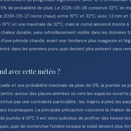
 5% de probabilité de pluie. Le 2026-05-26 conserve 32°C en ma
e 2026-05-27 reste chaud, entre 19°C et 32°C, avec 1.2 mm et 3% 
19°C et une maximale de 32°C, mais le cumul annoncé monte à 1
haleur durable, sans refroidissement visible dans les données f
d’une période chaude, avant une tendance plus nuageuse et lég
limité dans les premiers jours, puis devient plus présent sans r
nd avec cette météo ?
elle et une probabilité maximale de pluie de 0%, la journée se p
centre, autour des places animées ou vers les espaces ouverts pr
stitue pas une contrainte particulière : les trajets à pied, les p
aux bourrasques. La principale précaution concerne la chaleur de 
 journée à 14°C. Il est donc judicieux de profiter des heures les 
ques, puis de rechercher l’ombre lorsque le soleil devient plus fo