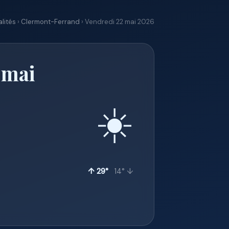
lités
›
Clermont-Ferrand
› Vendredi 22 mai 2026
 mai
☀️
↑ 29°
14° ↓