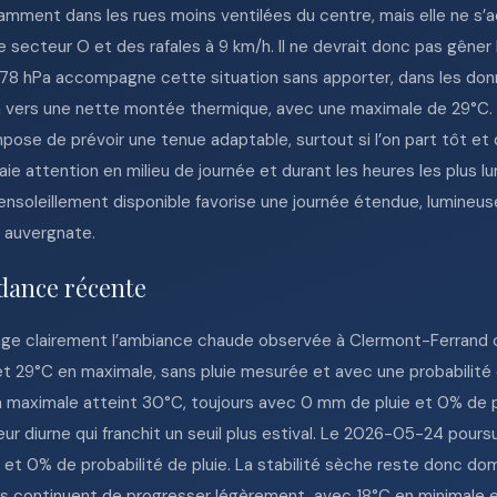
amment dans les rues moins ventilées du centre, mais elle ne s
 secteur O et des rafales à 9 km/h. Il ne devrait donc pas gêner
78 hPa accompagne cette situation sans apporter, dans les donné
 va vers une nette montée thermique, avec une maximale de 29°C.
mpose de prévoir une tenue adaptable, surtout si l’on part tôt et 
e attention en milieu de journée et durant les heures les plus lu
’ensoleillement disponible favorise une journée étendue, lumineus
e auvergnate.
dance récente
nge clairement l’ambiance chaude observée à Clermont-Ferrand c
t 29°C en maximale, sans pluie mesurée et avec une probabilité 
a maximale atteint 30°C, toujours avec 0 mm de pluie et 0% de pr
ur diurne qui franchit un seuil plus estival. Le 2026-05-24 pours
e et 0% de probabilité de pluie. La stabilité sèche reste donc do
s continuent de progresser légèrement, avec 18°C en minimale et