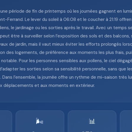
 une période de fin de printemps où les journées gagnent en lumin
-Ferrand. Le lever du soleil à 06:08 et le coucher à 21:19 offren
diens, le jardinage ou les sorties après le travail. Avec un temps 
 peut être à surveiller selon l’exposition des sols et des balcon
ux de jardin, mais il vaut mieux éviter les efforts prolongés lors
ration des logements, de préférence aux moments les plus frais, p
otable. Pour les personnes sensibles aux pollens, le ciel dégagé
nc d’adapter les sorties selon sa sensibilité personnelle, sans que
. Dans l’ensemble, la journée offre un rythme de mi-saison très 
aux déplacements et aux moments en extérieur.
🌬️
📊