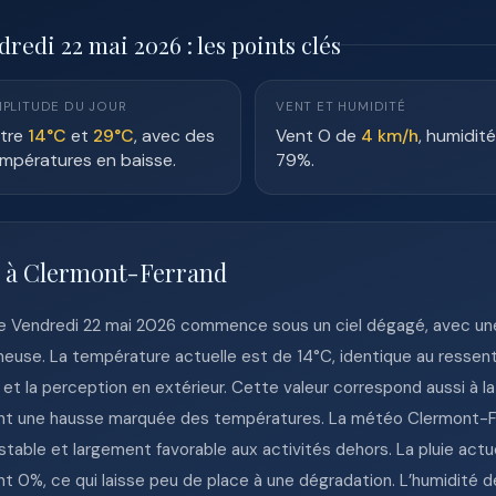
edi 22 mai 2026 : les points clés
PLITUDE DU JOUR
VENT ET HUMIDITÉ
tre
14°C
et
29°C
, avec des
Vent O de
4 km/h
, humidité
mpératures en baisse.
79%.
e à Clermont-Ferrand
ce Vendredi 22 mai 2026 commence sous un ciel dégagé, avec un
neuse. La température actuelle est de 14°C, identique au ressent
t la perception en extérieur. Cette valeur correspond aussi à la
vant une hausse marquée des températures. La météo Clermont-F
table et largement favorable aux activités dehors. La pluie actu
int 0%, ce qui laisse peu de place à une dégradation. L’humidité