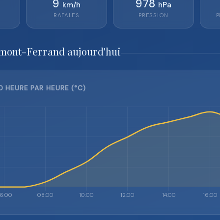
9
978
km/h
hPa
RAFALES
PRESSION
P
rmont-Ferrand aujourd'hui
HEURE PAR HEURE (°C)