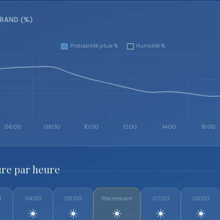
RAND (%)
re par heure
0
04:00
05:00
Maintenant
07:00
08:00
☀️
☀️
☀️
☀️
☀️