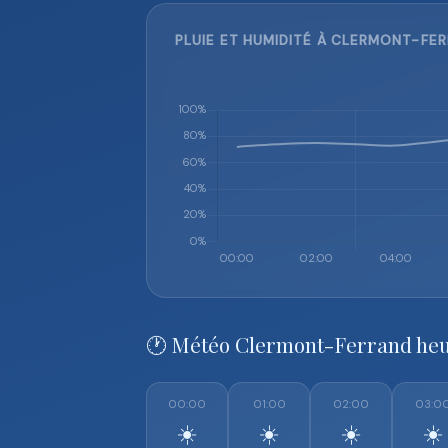
PLUIE ET HUMIDITÉ À CLERMONT-FER
🕐 Météo Clermont-Ferrand heu
00:00
01:00
02:00
03:0
☀️
☀️
☀️
☀️