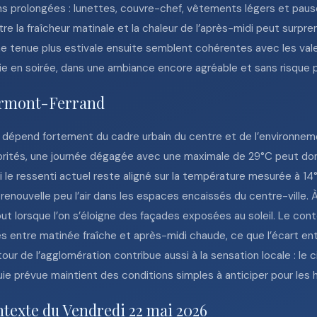
s prolongées : lunettes, couvre-chef, vêtements légers et pauses
la fraîcheur matinale et la chaleur de l’après-midi peut surprendr
ne tenue plus estivale ensuite semblent cohérentes avec les val
ie en soirée, dans une ambiance encore agréable et sans risque p
lermont-Ferrand
 dépend fortement du cadre urbain du centre et de l’environneme
abrités, une journée dégagée avec une maximale de 29°C peut don
e ressenti actuel reste aligné sur la température mesurée à 14°C.
renouvelle peu l’air dans les espaces encaissés du centre-ville. À
out lorsque l’on s’éloigne des façades exposées au soleil. Le cont
 entre matinée fraîche et après-midi chaude, ce que l’écart entr
ur de l’agglomération contribue aussi à la sensation locale : le c
uie prévue maintient des conditions simples à anticiper pour les 
ntexte du Vendredi 22 mai 2026