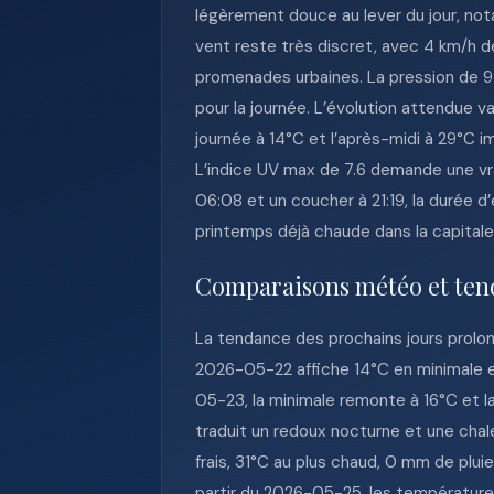
légèrement douce au lever du jour, not
vent reste très discret, avec 4 km/h de
promenades urbaines. La pression de 9
pour la journée. L’évolution attendue
journée à 14°C et l’après-midi à 29°C i
L’indice UV max de 7.6 demande une vrai
06:08 et un coucher à 21:19, la durée d
printemps déjà chaude dans la capital
Comparaisons météo et ten
La tendance des prochains jours prolo
2026-05-22 affiche 14°C en minimale e
05-23, la minimale remonte à 16°C et l
traduit un redoux nocturne et une chale
frais, 31°C au plus chaud, 0 mm de plui
partir du 2026-05-25, les température