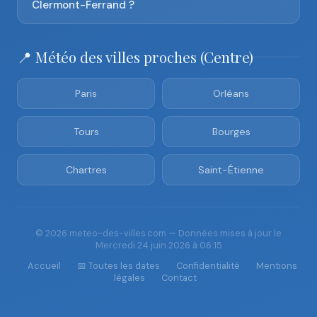
Clermont-Ferrand ?
📍 Météo des villes proches (Centre)
Paris
Orléans
Tours
Bourges
Chartres
Saint-Étienne
© 2026 meteo-des-villes.com — Données mises à jour le
Mercredi 24 juin 2026 à 06:15
Accueil
📅 Toutes les dates
Confidentialité
Mentions
légales
Contact