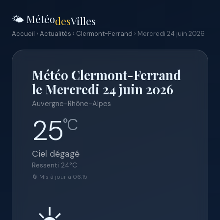
🌤️ Météo
des
Villes
Accueil
›
Actualités
›
Clermont-Ferrand
› Mercredi 24 juin 2026
Météo Clermont-Ferrand
le Mercredi 24 juin 2026
Auvergne-Rhône-Alpes
25
°C
Ciel dégagé
Ressenti
24
°C
🔄 Mis à jour à 06:15