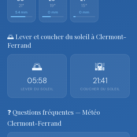
21°
19°
15°
5.4 mm
0 mm
0 mm
🌅 Lever et coucher du soleil à Clermont-
Ferrand
🌅
🌇
05:58
21:41
LEVER DU SOLEIL
COUCHER DU SOLEIL
❓ Questions fréquentes — Météo
Clermont-Ferrand