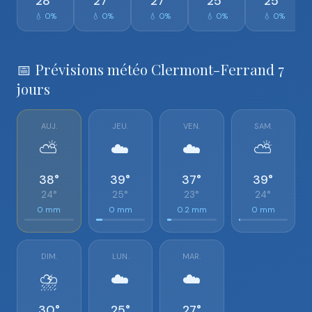
28°
27°
27°
25°
25°
💧 0%
💧 0%
💧 0%
💧 0%
💧 0%
📅 Prévisions météo Clermont-Ferrand 7
jours
AUJ.
JEU.
VEN.
SAM.
⛅
☁️
☁️
⛅
38°
39°
37°
39°
24°
25°
23°
24°
0 mm
0 mm
0.2 mm
0 mm
DIM.
LUN.
MAR.
⛈️
☁️
☁️
30°
25°
27°