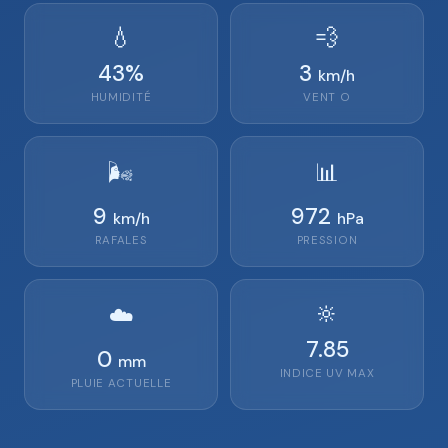
💧
💨
43
%
3
km/h
HUMIDITÉ
VENT
O
🌬️
📊
9
972
km/h
hPa
RAFALES
PRESSION
🔆
☁️
7.85
0
mm
INDICE UV MAX
PLUIE ACTUELLE