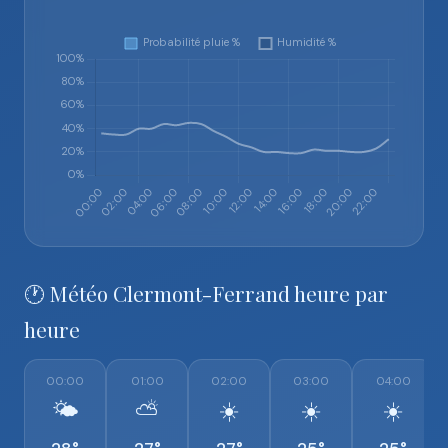
🕐 Météo Clermont-Ferrand heure par
heure
00:00
01:00
02:00
03:00
04:00
🌤️
⛅
☀️
☀️
☀️