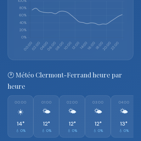
🕐 Météo Clermont-Ferrand heure par
heure
00:00
01:00
02:00
03:00
04:00
☀️
🌤️
🌤️
🌤️
🌤️
14°
12°
12°
12°
13°
💧 0%
💧 0%
💧 0%
💧 0%
💧 0%