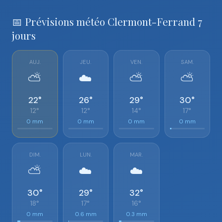
📅 Prévisions météo Clermont-Ferrand 7
jours
AUJ.
JEU.
VEN.
SAM.
⛅
☁️
⛅
⛅
22°
26°
29°
30°
12°
12°
14°
17°
0 mm
0 mm
0 mm
0 mm
DIM.
LUN.
MAR.
⛅
☁️
☁️
30°
29°
32°
18°
17°
16°
0 mm
0.6 mm
0.3 mm