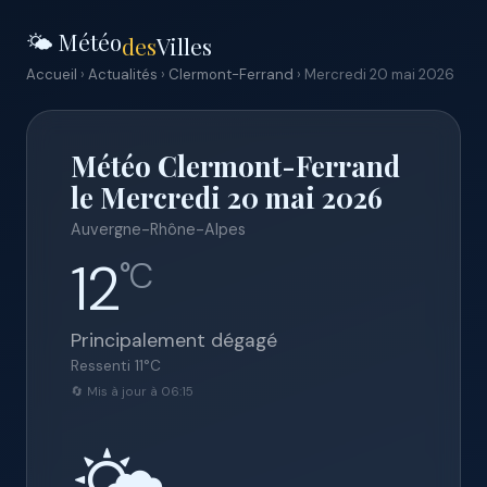
🌤️ Météo
des
Villes
Accueil
›
Actualités
›
Clermont-Ferrand
› Mercredi 20 mai 2026
Météo Clermont-Ferrand
le Mercredi 20 mai 2026
Auvergne-Rhône-Alpes
12
°C
Principalement dégagé
Ressenti
11
°C
🔄 Mis à jour à 06:15