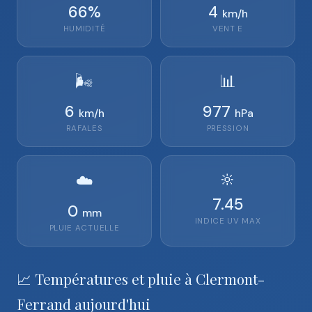
66
%
4
km/h
HUMIDITÉ
VENT
E
🌬️
📊
6
977
km/h
hPa
RAFALES
PRESSION
🔆
☁️
7.45
0
mm
INDICE UV MAX
PLUIE ACTUELLE
📈 Températures et pluie à Clermont-
Ferrand aujourd'hui