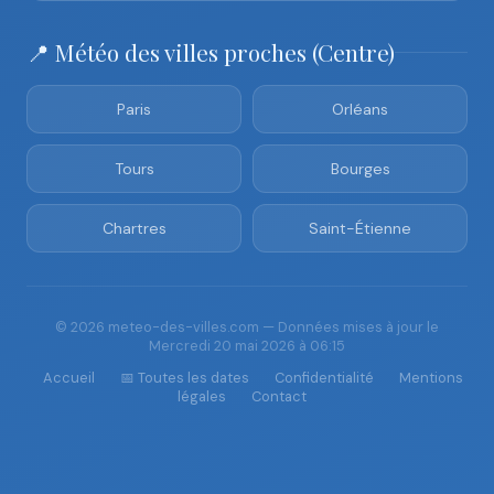
📍 Météo des villes proches (Centre)
Paris
Orléans
Tours
Bourges
Chartres
Saint-Étienne
© 2026 meteo-des-villes.com — Données mises à jour le
Mercredi 20 mai 2026 à 06:15
Accueil
📅 Toutes les dates
Confidentialité
Mentions
légales
Contact