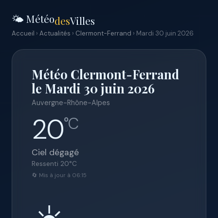
🌤️ Météo
des
Villes
Accueil
›
Actualités
›
Clermont-Ferrand
› Mardi 30 juin 2026
Météo Clermont-Ferrand
le Mardi 30 juin 2026
Auvergne-Rhône-Alpes
20
°C
Ciel dégagé
Ressenti
20
°C
🔄 Mis à jour à 06:15