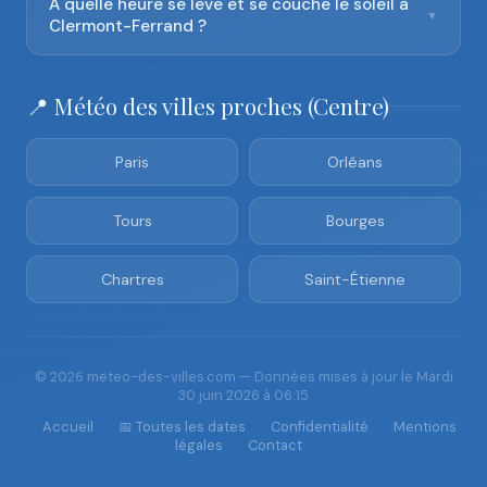
À quelle heure se lève et se couche le soleil à
▼
Clermont-Ferrand ?
📍 Météo des villes proches (Centre)
Paris
Orléans
Tours
Bourges
Chartres
Saint-Étienne
© 2026 meteo-des-villes.com — Données mises à jour le Mardi
30 juin 2026 à 06:15
Accueil
📅 Toutes les dates
Confidentialité
Mentions
légales
Contact