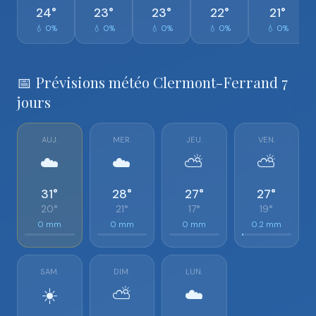
24°
23°
23°
22°
21°
💧 0%
💧 0%
💧 0%
💧 0%
💧 0%
📅 Prévisions météo Clermont-Ferrand 7
jours
AUJ.
MER.
JEU.
VEN.
☁️
☁️
⛅
⛅
31°
28°
27°
27°
20°
21°
17°
19°
0 mm
0 mm
0 mm
0.2 mm
SAM.
DIM.
LUN.
☀️
⛅
☁️