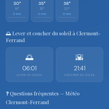
30°
35°
38°
16°
18°
20°
0 mm
0 mm
0 mm
🌅 Lever et coucher du soleil à Clermont-
Ferrand
🌅
🌇
06:01
21:41
LEVER DU SOLEIL
COUCHER DU SOLEIL
❓ Questions fréquentes — Météo
Clermont-Ferrand