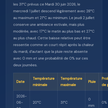
les 31°C prévus ce Mardi 30 juin 2026, le
mercredi 1 juillet descend légèrement avec 28°C
au maximum et 21°C au minimum. Le jeudi 2 juillet
conserve une ambiance estivale, mais plus
modérée, avec 17°C le matin au plus bas et 27°C
au plus chaud. Cette baisse relative peut être
ressentie comme un court répit après la chaleur
du mardi, d’autant que la pluie reste absente
avec 0 mm et une probabilité de 0% sur ces
deux journées.
Température
Température
Pro
Date
Pluie
minimale
maximale
de 
2026-
0
06-
20°C
31°C
0%
mm