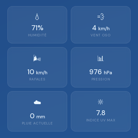
💧
💨
71
%
4
km/h
HUMIDITÉ
VENT
OSO
🌬️
📊
10
976
km/h
hPa
RAFALES
PRESSION
🔆
☁️
7.8
0
mm
INDICE UV MAX
PLUIE ACTUELLE