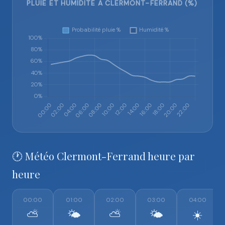
PLUIE ET HUMIDITÉ À CLERMONT-FERRAND (%)
🕐 Météo Clermont-Ferrand heure par
heure
00:00
01:00
02:00
03:00
04:00
⛅
🌤️
⛅
🌤️
☀️