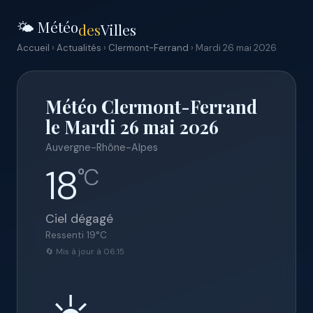
🌤️ Météo
des
Villes
Accueil
›
Actualités
›
Clermont-Ferrand
› Mardi 26 mai 2026
Météo Clermont-Ferrand
le Mardi 26 mai 2026
Auvergne-Rhône-Alpes
18
°C
Ciel dégagé
Ressenti
19
°C
🔄 Mis à jour à 06:15