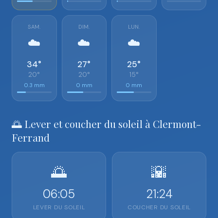
SAM.
DIM.
LUN.
☁️
☁️
☁️
34°
27°
25°
20°
20°
15°
0.3 mm
0 mm
0 mm
🌅 Lever et coucher du soleil à Clermont-
Ferrand
🌅
🌇
06:05
21:24
LEVER DU SOLEIL
COUCHER DU SOLEIL