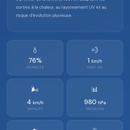
sorties à la chaleur, au rayonnement UV et au
risque d’évolution pluvieuse.
💧
💨
76
%
1
km/h
HUMIDITÉ
VENT
NO
🌬️
📊
4
980
km/h
hPa
RAFALES
PRESSION