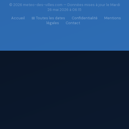
© 2026 meteo-des-villes.com — Données mises à jour le Mardi
26 mai 2026 à 06:15
Accueil
📅 Toutes les dates
Confidentialité
Mentions
légales
Contact