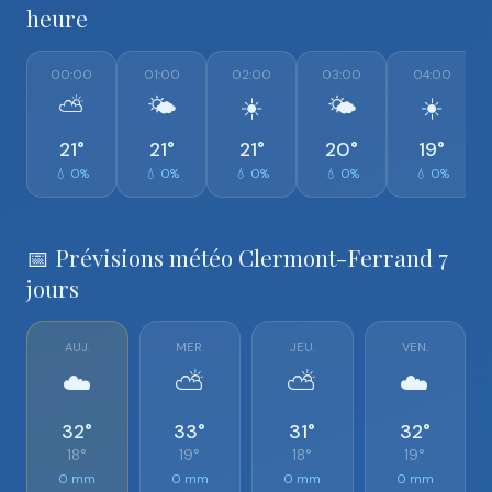
heure
00:00
01:00
02:00
03:00
04:00
⛅
🌤️
☀️
🌤️
☀️
21°
21°
21°
20°
19°
💧 0%
💧 0%
💧 0%
💧 0%
💧 0%
📅 Prévisions météo Clermont-Ferrand 7
jours
AUJ.
MER.
JEU.
VEN.
☁️
⛅
⛅
☁️
32°
33°
31°
32°
18°
19°
18°
19°
0 mm
0 mm
0 mm
0 mm