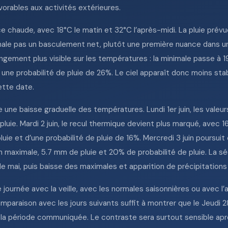
vorables aux activités extérieures.
chaude, avec 18°C le matin et 32°C l’après-midi. La pluie prévue
gnale pas un basculement net, plutôt une première nuance dans 
ement plus visible sur les températures : la minimale passe à 1
une probabilité de pluie de 26%. Le ciel apparaît donc moins st
ette date.
une baisse graduelle des températures. Lundi 1er juin, les vale
luie. Mardi 2 juin, le recul thermique devient plus marqué, avec 1
e et d’une probabilité de pluie de 16%. Mercredi 3 juin poursuit 
n maximale, 5.7 mm de pluie et 20% de probabilité de pluie. La 
 de mai, puis baisse des maximales et apparition de précipitations 
 journée avec la veille, avec les normales saisonnières ou avec 
omparaison avec les jours suivants suffit à montrer que le Jeudi 
 la période communiquée. Le contraste sera surtout sensible ap