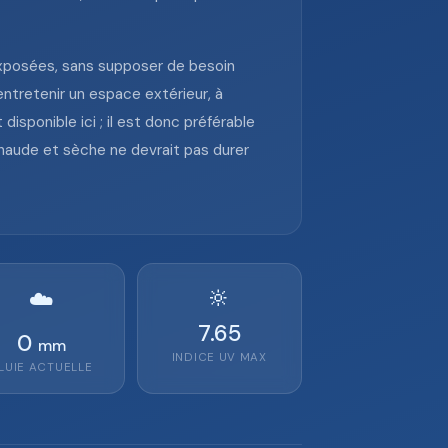
s exposées, sans supposer de besoin
entretenir un espace extérieur, à
isponible ici ; il est donc préférable
chaude et sèche ne devrait pas durer
🔆
☁️
7.65
0
mm
INDICE UV MAX
LUIE ACTUELLE