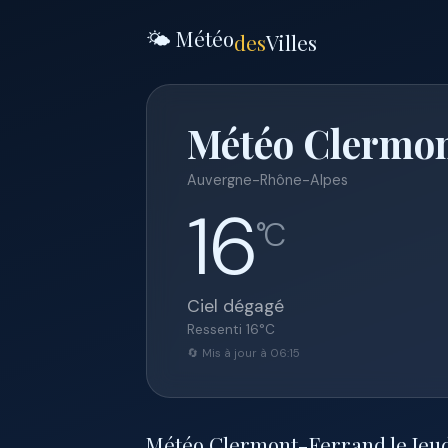
🌤️ Météo
des
Villes
Météo Clermon
Auvergne-Rhône-Alpes
16
°C
Ciel dégagé
Ressenti
16
°C
🔄 Mis à jour à 06:15
Météo Clermont-Ferrand le Jeudi 