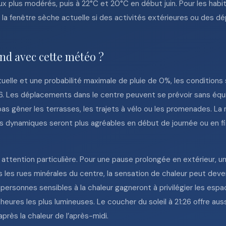
x plus modérés, puis à 22°C et 20°C en début juin. Pour les hab
 de la fenêtre sèche actuelle si des activités extérieures ou des
nd avec cette météo ?
uelle et une probabilité maximale de pluie de 0%, les conditions 
. Les déplacements dans le centre peuvent se prévoir sans équi
pas gêner les terrasses, les trajets à vélo ou les promenades. La 
lus dynamiques seront plus agréables en début de journée ou en fin
attention particulière. Pour une pause prolongée en extérieur, un
s les rues minérales du centre, la sensation de chaleur peut deven
s personnes sensibles à la chaleur gagneront à privilégier les es
eures les plus lumineuses. Le coucher du soleil à 21:26 offre auss
rès la chaleur de l’après-midi.