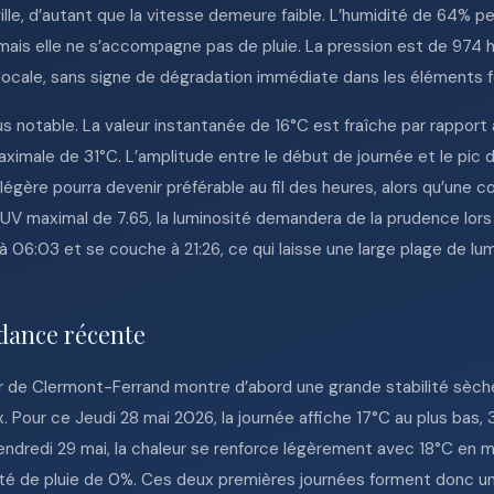
ville, d’autant que la vitesse demeure faible. L’humidité de 64%
, mais elle ne s’accompagne pas de pluie. La pression est de 97
locale, sans signe de dégradation immédiate dans les éléments fo
us notable. La valeur instantanée de 16°C est fraîche par rapport 
imale de 31°C. L’amplitude entre le début de journée et le pic d
égère pourra devenir préférable au fil des heures, alors qu’une c
e UV maximal de 7.65, la luminosité demandera de la prudence lor
 à 06:03 et se couche à 21:26, ce qui laisse une large plage de lu
dance récente
r de Clermont-Ferrand montre d’abord une grande stabilité sèche
ux. Pour ce Jeudi 28 mai 2026, la journée affiche 17°C au plus bas
vendredi 29 mai, la chaleur se renforce légèrement avec 18°C en 
lité de pluie de 0%. Ces deux premières journées forment donc u