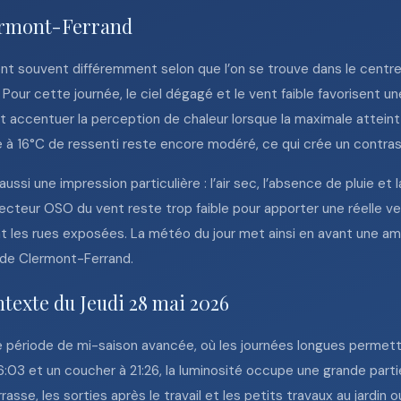
lermont-Ferrand
t souvent différemment selon que l’on se trouve dans le centre 
Pour cette journée, le ciel dégagé et le vent faible favorisent un
nt accentuer la perception de chaleur lorsque la maximale atteint
rnée à 16°C de ressenti reste encore modéré, ce qui crée un contra
si une impression particulière : l’air sec, l’absence de pluie et l
e secteur OSO du vent reste trop faible pour apporter une réelle ven
ent les rues exposées. La météo du jour met ainsi en avant une a
 de Clermont-Ferrand.
ntexte du Jeudi 28 mai 2026
e période de mi-saison avancée, où les journées longues permette
06:03 et un coucher à 21:26, la luminosité occupe une grande part
sse, les sorties après le travail et les petits travaux au jardin o