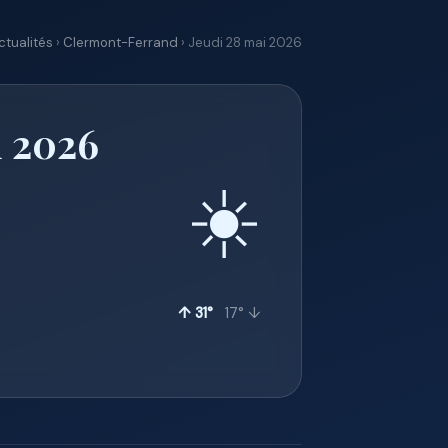
ctualités
›
Clermont-Ferrand
› Jeudi 28 mai 2026
i 2026
☀️
↑ 31°
17° ↓