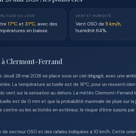
PLITUDE DU JOUR
VENT ET HUMIDITÉ
tre
17°C
et
31°C
, avec des
Vent OSO de
5 km/h
,
mpératures en baisse.
humidité 64%.
e à Clermont-Ferrand
e Jeudi 28 mai 2026 se place sous un ciel dégagé, avec une ambi
rnée. La température actuelle est de 16°C, pour un ressenti ident
u vent sur la sensation au dehors. La météo Clermont-Ferrand 
uelle est de 0 mm et que la probabilité maximale de pluie sur la
e centre ou les activités en extérieur, le risque d’être surpris p
h de secteur OSO et des rafales indiquées à 10 km/h. Cette ori