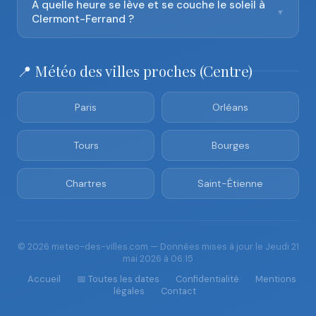
À quelle heure se lève et se couche le soleil à
▼
Clermont-Ferrand ?
📍 Météo des villes proches (Centre)
Paris
Orléans
Tours
Bourges
Chartres
Saint-Étienne
© 2026 meteo-des-villes.com — Données mises à jour le Jeudi 21
mai 2026 à 06:15
Accueil
📅 Toutes les dates
Confidentialité
Mentions
légales
Contact