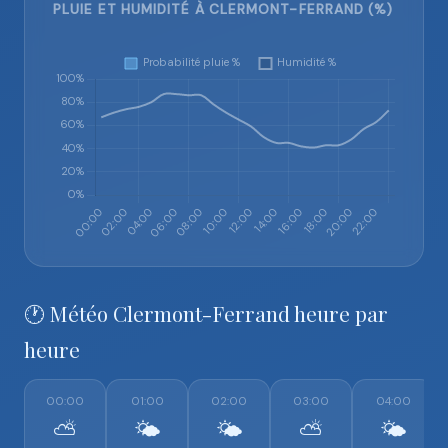
PLUIE ET HUMIDITÉ À CLERMONT-FERRAND (%)
🕐 Météo Clermont-Ferrand heure par
heure
00:00
01:00
02:00
03:00
04:00
⛅
🌤️
🌤️
⛅
🌤️