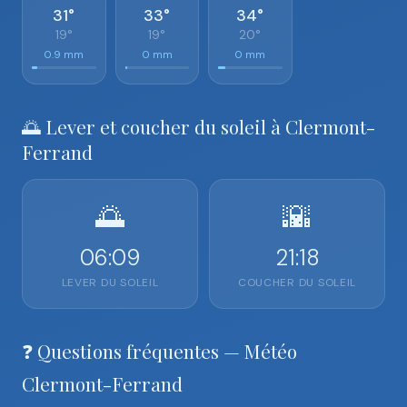
31°
33°
34°
19°
19°
20°
0.9 mm
0 mm
0 mm
🌅 Lever et coucher du soleil à Clermont-
Ferrand
🌅
🌇
06:09
21:18
LEVER DU SOLEIL
COUCHER DU SOLEIL
❓ Questions fréquentes — Météo
Clermont-Ferrand