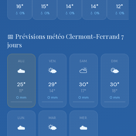
16°
15°
14°
14°
12°
💧 0%
💧 0%
💧 0%
💧 0%
💧 0%
📅 Prévisions météo Clermont-Ferrand 7
jours
AUJ.
VEN.
SAM.
DIM.
☁️
🌤️
⛅
🌤️
25°
29°
30°
30°
11°
14°
17°
18°
0 mm
0 mm
0 mm
0 mm
LUN.
MAR.
MER.
☁️
🌤️
☁️