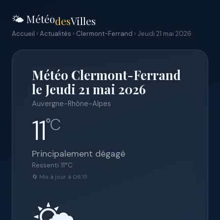
🌤️ Météo
des
Villes
Accueil
›
Actualités
›
Clermont-Ferrand
› Jeudi 21 mai 2026
Météo Clermont-Ferrand
le Jeudi 21 mai 2026
Auvergne-Rhône-Alpes
11
°C
Principalement dégagé
Ressenti
11
°C
🔄 Mis à jour à 06:15