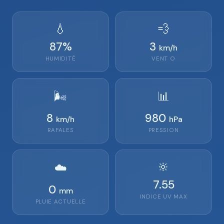
💧
💨
87
%
3
km/h
HUMIDITÉ
VENT
O
🌬️
📊
8
980
km/h
hPa
RAFALES
PRESSION
🔆
☁️
7.55
0
mm
INDICE UV MAX
PLUIE ACTUELLE