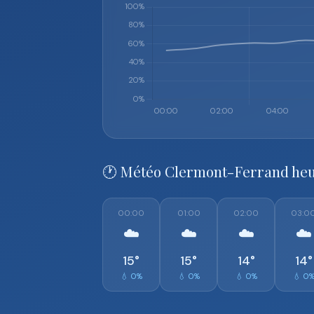
🕐 Météo Clermont-Ferrand heu
00:00
01:00
02:00
03:0
☁️
☁️
☁️
☁️
15°
15°
14°
14°
💧 0%
💧 0%
💧 0%
💧 0