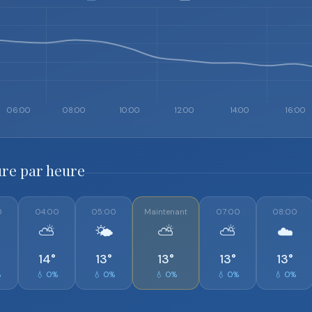
re par heure
0
04:00
05:00
Maintenant
07:00
08:00
⛅
🌤️
⛅
⛅
☁️
14°
13°
13°
13°
13°
%
💧 0%
💧 0%
💧 0%
💧 0%
💧 0%