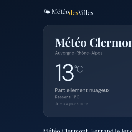
🌤️ Météo
des
Villes
Météo Clermont
Auvergne-Rhône-Alpes
13
°C
Partiellement nuageux
Ressenti
11
°C
🔄 Mis à jour à 06:15
Météo Clermont-Ferrand le Jeudi 1