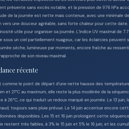
 présente sans excès notable, et la pression de 976 hPa acco
ude de la journée est nette mais contenue, avec une minimale d
 vers une douceur agréable, sans forte chaleur pour cette date. 
minosité utile pour organiser sa journée. L’indice UV maximal de 7
 sous un ciel partiellement nuageux, car les éclaircies peuvent s
journée sèche, lumineuse par moments, encore fraîche au ressenti
 rapproche de son niveau maximal.
dance récente
aît comme le point de départ d’une nette hausse des température
 et 21°C au maximum, elle reste la plus modérée de la séquence 
à 26°C, ce qui traduit un redoux marqué en journée. Le 13 juin, l
chaud, toujours sans pluie prévue. Le 14 juin accentue encore ce
données disponibles. Les 15 et 16 juin prolongent cette séquen
ie restent très faibles, à 3% le 15 juin et 5% le 16 juin, et les 