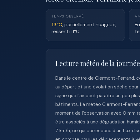
TEMPS OBSERVÉ
AM
13°C
, partiellement nuageux,
En
ressenti 11°C.
te
Lecture météo de la journé
Dans le centre de Clermont-Ferrand, ce
au départ et une évolution sèche pour l
signe que l’air peut paraître un peu p
bâtiments. La météo Clermont-Ferrand le
moment de l’observation avec 0 mm rele
être associés à une dégradation humide
7 km/h, ce qui correspond à un flux di
en compte pour les déplacements à vélo