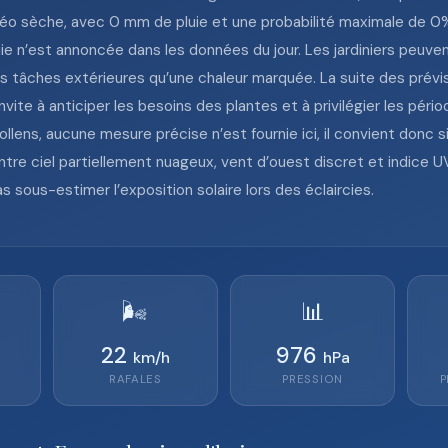
étéo sèche, avec 0 mm de pluie et une probabilité maximale de 0%,
ie n’est annoncée dans les données du jour. Les jardiniers peuve
es tâches extérieures qu’une chaleur marquée. La suite des prév
vite à anticiper les besoins des plantes et à privilégier les péri
llens, aucune mesure précise n’est fournie ici, il convient donc 
ntre ciel partiellement nuageux, vent d’ouest discret et indice UV
as sous-estimer l’exposition solaire lors des éclaircies.
🌬️
📊
22
976
km/h
hPa
RAFALES
PRESSION
P