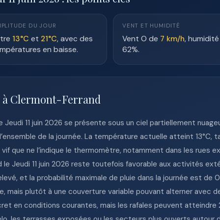
PLITUDE DU JOUR
VENT ET HUMIDITÉ
tre
13°C
et
21°C
, avec des
Vent O de
7 km/h
, humidité
mpératures en baisse.
62%.
e à Clermont-Ferrand
 Jeudi 11 juin 2026 se présente sous un ciel partiellement nuage
’ensemble de la journée. La température actuelle atteint 13°C, t
lus vif que ne l’indique le thermomètre, notamment dans les rues 
 Jeudi 11 juin 2026 reste toutefois favorable aux activités extér
vé, et la probabilité maximale de pluie dans la journée est de
, mais plutôt à une couverture variable pouvant alterner avec des
scret en conditions courantes, mais les rafales peuvent atteindre
, les terrasses exposées ou les secteurs plus ouverts autour du