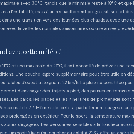
r maximale avec 30°C, tandis que la minimale reste à 18°C et que l
s à l’instabilité, mais à un réchauffement progressif, sec et durab
rit dans une transition vers des journées plus chaudes, avec une 
on avec la veille, les normales saisonnières ou une année précéde
nd avec cette météo ?
11°C et une maximale de 21°C, il est conseillé de prévoir une te
tions. Une couche légère supplémentaire peut être utile en déb
es rafales d’ouest atteignent 22 km/h. La pluie ne constitue pa
 permet d’envisager des trajets à pied, des pauses en terrasse o
erses. Les parcs, les places et les itinéraires de promenade son
V maximal de 7.7. Même si le ciel est partiellement nuageux, une 
ses prolongées en extérieur. Pour le sport, la température maxim
les zones dégagées. Les personnes sensibles à la fraîcheur auront
ongue luminosité jusqu’au coucher du soleil à 21:37 offre un cadre f