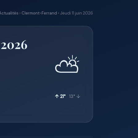
Actualités
›
Clermont-Ferrand
› Jeudi 11 juin 2026
 2026
⛅
↑ 21°
13° ↓