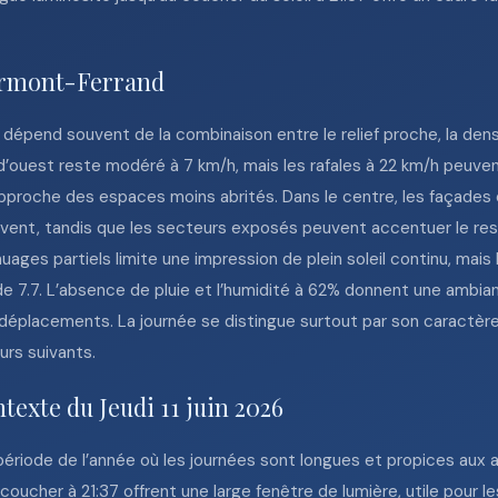
lermont-Ferrand
dépend souvent de la combinaison entre le relief proche, la densi
nt d’ouest reste modéré à 7 km/h, mais les rafales à 22 km/h peuv
’approche des espaces moins abrités. Dans le centre, les façades
ent, tandis que les secteurs exposés peuvent accentuer le ressen
ges partiels limite une impression de plein soleil continu, mais 
e 7.7. L’absence de pluie et l’humidité à 62% donnent une ambia
s déplacements. La journée se distingue surtout par son caractèr
urs suivants.
texte du Jeudi 11 juin 2026
e période de l’année où les journées sont longues et propices aux
 coucher à 21:37 offrent une large fenêtre de lumière, utile pour l