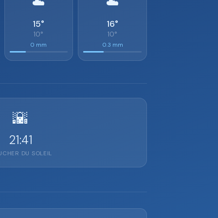
☁️
☁️
15°
16°
10°
10°
0 mm
0.3 mm
🌇
21:41
CHER DU SOLEIL