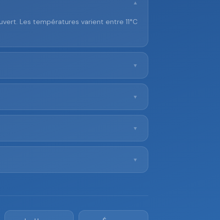
▼
vert. Les températures varient entre 11°C
▼
▼
▼
▼