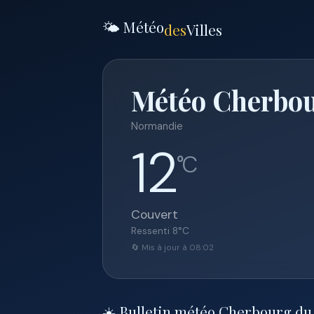
🌤️ Météo
des
Villes
Météo Cherbou
Normandie
12
°C
Couvert
Ressenti
8
°C
🔄 Mis à jour à 08:02
☀️ Bulletin météo Cherbourg du