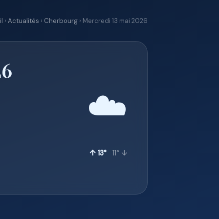
l
›
Actualités
›
Cherbourg
› Mercredi 13 mai 2026
26
☁️
↑ 13°
11° ↓