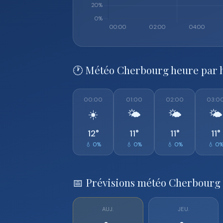
🕐 Météo Cherbourg heure par 
00:00
01:00
02:00
03:0
☀️
🌤️
🌤️
🌤️
12°
11°
11°
11°
💧 0%
💧 0%
💧 0%
💧 0
📅 Prévisions météo Cherbourg 
AUJ.
JEU.