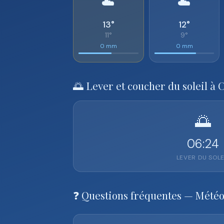
☁️
☁️
13°
12°
11°
9°
0 mm
0 mm
🌅 Lever et coucher du soleil à
🌅
06:24
LEVER DU SOLE
❓ Questions fréquentes — Mété