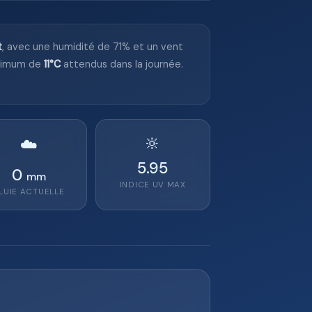
t
, avec une humidité de 71% et un vent
nimum de
11°C
attendus dans la journée.
🔆
☁️
5.95
0
mm
INDICE UV MAX
LUIE ACTUELLE