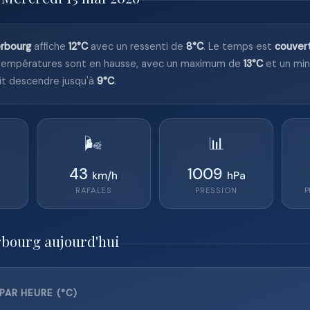
rbourg
affiche
12°C
avec un ressenti de
8°C
. Le temps est
couver
températures sont en hausse, avec un maximum de
13°C
et un mi
it descendre jusqu'à
9°C
.
🌬️
📊
43
1009
km/h
hPa
RAFALES
PRESSION
P
rbourg aujourd'hui
AR HEURE (°C)