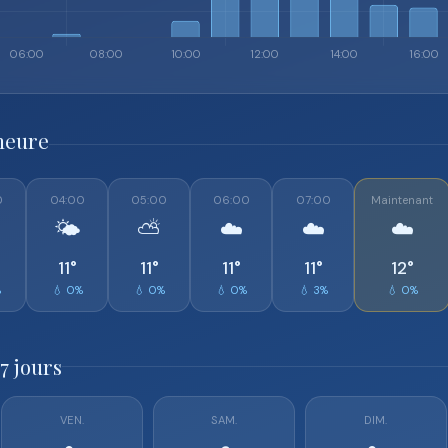
heure
0
04:00
05:00
06:00
07:00
Maintenant
🌤️
⛅
☁️
☁️
☁️
11°
11°
11°
11°
12°
%
💧 0%
💧 0%
💧 0%
💧 3%
💧 0%
7 jours
VEN.
SAM.
DIM.