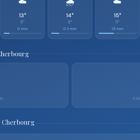
☁️
🌧️
☁️
13°
14°
15°
8°
8°
11°
0 mm
0.3 mm
1.5 mm
 Cherbourg
IL
COU
o Cherbourg