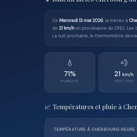
Ce
Mercredi 13 mai 2026
, la météo à
Che
de
21 km/h
en provenance du ONO. Les 
La nuit prochaine, le thermomètre devra
💧
💨
71
%
21
km/h
HUMIDITÉ
VENT
ONO
📈 Températures et pluie à Che
TEMPÉRATURE À CHERBOURG HEURE P