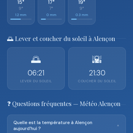
15°
17°
19°
9°
7°
9°
1.2 mm
0 mm
0.3 mm
🌅 Lever et coucher du soleil à Alençon
🌅
🌇
06:21
21:30
LEVER DU SOLEIL
COUCHER DU SOLEIL
❓ Questions fréquentes — Météo Alençon
Quelle est la température à Alençon
▼
aujourd'hui ?