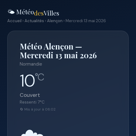
🌤️ Météo
des
Villes
Accueil
›
Actualités
›
Alençon
› Mercredi 13 mai 2026
Météo Alençon —
Mercredi 13 mai 2026
Normandie
10
°C
Couvert
Ressenti
7
°C
🔄 Mis à jour à 08:02