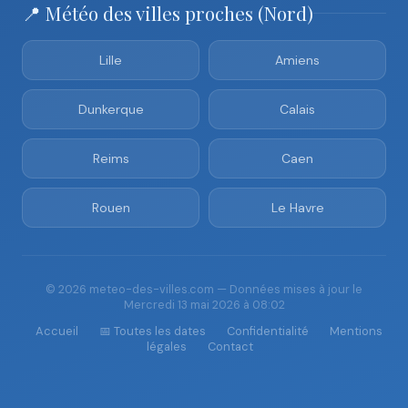
📍 Météo des villes proches (Nord)
Lille
Amiens
Dunkerque
Calais
Reims
Caen
Rouen
Le Havre
© 2026 meteo-des-villes.com — Données mises à jour le
Mercredi 13 mai 2026 à 08:02
Accueil
📅 Toutes les dates
Confidentialité
Mentions
légales
Contact