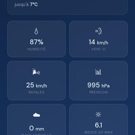
jusqu'à
7°C
.
💧
💨
87
%
14
km/h
HUMIDITÉ
VENT
O
🌬️
📊
25
995
km/h
hPa
RAFALES
PRESSION
🔆
☁️
6.1
0
mm
INDICE UV MAX