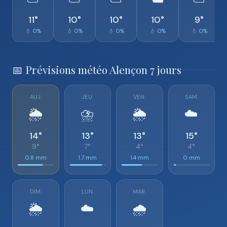
⛅
⛅
⛅
☁️
⛅
11°
10°
10°
10°
9°
💧 0%
💧 0%
💧 0%
💧 0%
💧 0%
📅 Prévisions météo Alençon 7 jours
AUJ.
JEU.
VEN.
SAM.
🌦️
⛈️
🌦️
☁️
14°
13°
13°
15°
9°
7°
4°
4°
0.8 mm
1.7 mm
1.4 mm
0 mm
DIM.
LUN.
MAR.
🌦️
☁️
🌧️