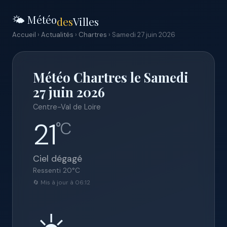
🌤️ Météo
des
Villes
Accueil
›
Actualités
›
Chartres
› Samedi 27 juin 2026
Météo Chartres le Samedi
27 juin 2026
Centre-Val de Loire
21
°C
Ciel dégagé
Ressenti
20
°C
🔄 Mis à jour à 06:12