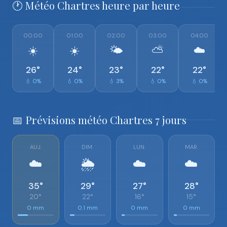
🕐 Météo Chartres heure par heure
00:00
01:00
02:00
03:00
04:00
☀️
☀️
🌤️
⛅
☁️
26°
24°
23°
22°
22°
💧 0%
💧 0%
💧 3%
💧 0%
💧 0%
📅 Prévisions météo Chartres 7 jours
AUJ.
DIM.
LUN.
MAR.
☁️
🌦️
☁️
☁️
35°
29°
27°
28°
20°
22°
16°
15°
0 mm
0.1 mm
0 mm
0 mm