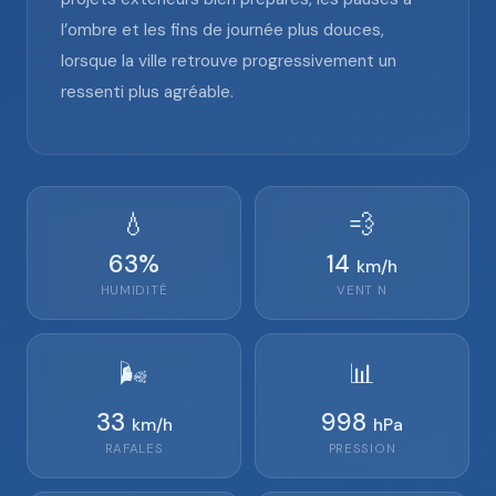
l’ombre et les fins de journée plus douces,
lorsque la ville retrouve progressivement un
ressenti plus agréable.
💧
💨
63
%
14
km/h
HUMIDITÉ
VENT
N
🌬️
📊
33
998
km/h
hPa
RAFALES
PRESSION