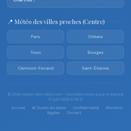
Chartres ?
📍 Météo des villes proches (Centre)
Paris
Orléans
Tours
Bourges
Clermont-Ferrand
Saint-Étienne
© 2026 meteo-des-villes.com — Données mises à jour le Samedi
27 juin 2026 à 06:12
Accueil
📅 Toutes les dates
Confidentialité
Mentions
légales
Contact