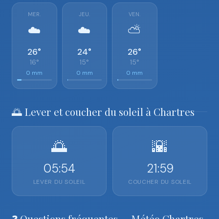
MER.
JEU.
VEN.
☁️
☁️
⛅
26°
24°
26°
16°
15°
15°
0 mm
0 mm
0 mm
🌅 Lever et coucher du soleil à Chartres
🌅
🌇
05:54
21:59
LEVER DU SOLEIL
COUCHER DU SOLEIL
❓ Questions fréquentes — Météo Chartres