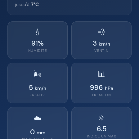
jusqu'à
7°C
.
💧
💨
91
%
3
km/h
HUMIDITÉ
VENT
N
🌬️
📊
5
996
km/h
hPa
RAFALES
PRESSION
🔆
☁️
6.5
0
mm
INDICE UV MAX