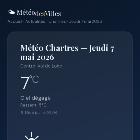
🌤️ Météo
des
Villes
Accueil
›
Actualités
›
Chartres
› Jeudi 7 mai 2026
Météo Chartres — Jeudi 7
mai 2026
Centre-Val de Loire
7
°C
Ciel dégagé
Ressenti
5
°C
🔄 Mis à jour à 08:06