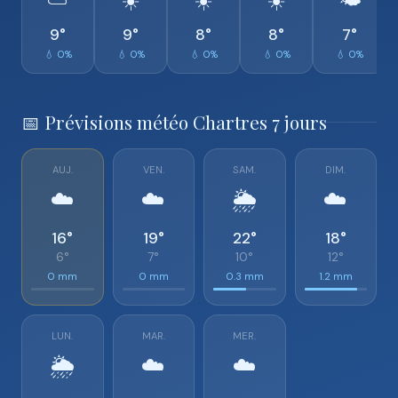
⛅
☀️
☀️
☀️
🌤️
9°
9°
8°
8°
7°
💧 0%
💧 0%
💧 0%
💧 0%
💧 0%
📅 Prévisions météo Chartres 7 jours
AUJ.
VEN.
SAM.
DIM.
☁️
☁️
🌦️
☁️
16°
19°
22°
18°
6°
7°
10°
12°
0 mm
0 mm
0.3 mm
1.2 mm
LUN.
MAR.
MER.
🌦️
☁️
☁️