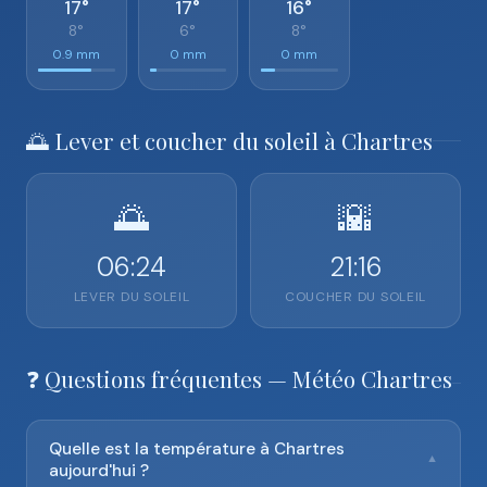
17°
17°
16°
8°
6°
8°
0.9 mm
0 mm
0 mm
🌅 Lever et coucher du soleil à Chartres
🌅
🌇
06:24
21:16
LEVER DU SOLEIL
COUCHER DU SOLEIL
❓ Questions fréquentes — Météo Chartres
Quelle est la température à Chartres
▼
aujourd'hui ?