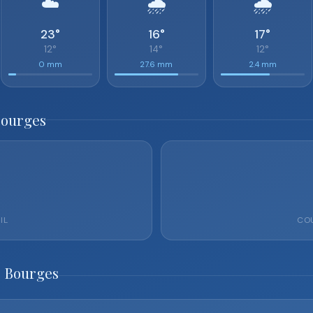
☁️
🌧️
🌧️
23°
16°
17°
12°
14°
12°
0 mm
27.6 mm
2.4 mm
Bourges
IL
COU
o Bourges