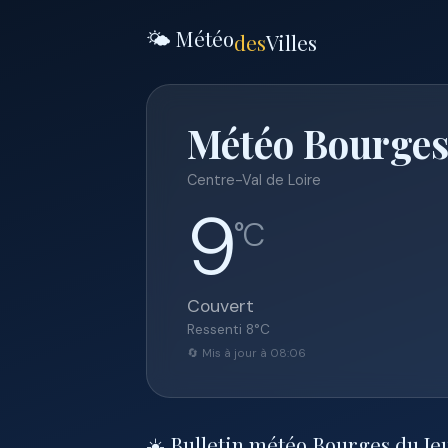
🌤️ Météo
des
Villes
Météo Bourges
Centre-Val de Loire
9
°C
Couvert
Ressenti
8
°C
🔄 Mis à jour à 08:06
☀️ Bulletin météo Bourges du Je