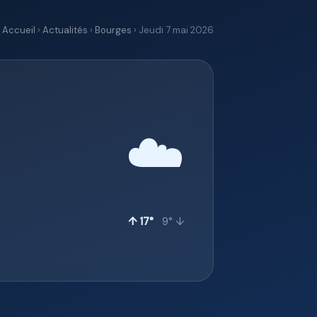
Accueil
›
Actualités
›
Bourges
› Jeudi 7 mai 2026
☁️
↑ 17°
9° ↓