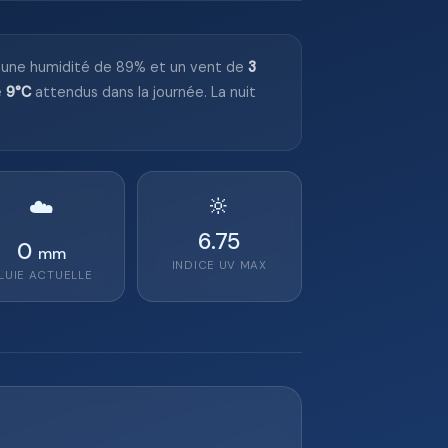
c une humidité de 89% et un vent de
3
e
9°C
attendus dans la journée. La nuit
🔆
☁️
6.75
0
mm
INDICE UV MAX
LUIE ACTUELLE