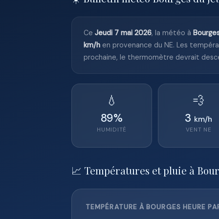
Ce
Jeudi 7 mai 2026
, la météo à
Bourge
km/h
en provenance du NE. Les tempéra
prochaine, le thermomètre devrait desc
💧
💨
89
%
3
km/h
HUMIDITÉ
VENT
NE
📈 Températures et pluie à Bou
TEMPÉRATURE À BOURGES HEURE PAR