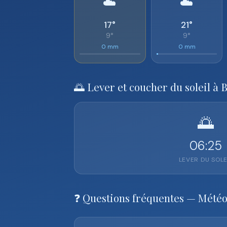
☁️
☁️
17°
21°
9°
9°
0 mm
0 mm
🌅 Lever et coucher du soleil à 
🌅
06:25
LEVER DU SOLE
❓ Questions fréquentes — Mété