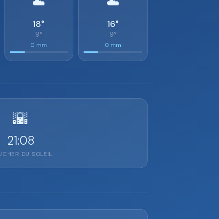
☁️
☁️
18°
16°
9°
9°
0 mm
0 mm
🌇
21:08
CHER DU SOLEIL