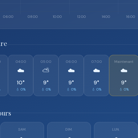
ure
0
04:00
05:00
06:00
07:00
Maintenant
☁️
⛅
☁️
☁️
☁️
10°
9°
9°
9°
9°
%
💧 0%
💧 0%
💧 0%
💧 0%
💧 0%
ours
SAM.
DIM.
LUN.