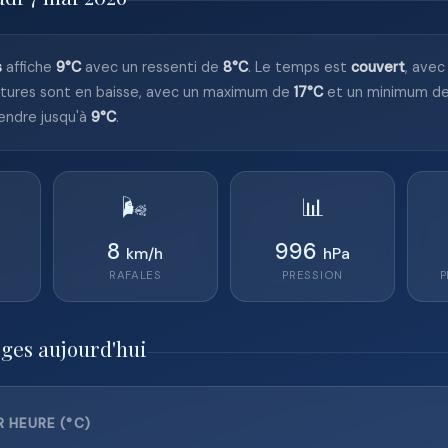
s
affiche
9°C
avec un ressenti de
8°C
. Le temps est
couvert
, ave
tures sont en baisse, avec un maximum de
17°C
et un minimum d
endre jusqu'à
9°C
.
🌬️
📊
8
996
km/h
hPa
RAFALES
PRESSION
P
rges aujourd'hui
 HEURE (°C)