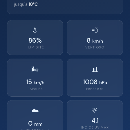
jusqu'à
10°C
.
💧
💨
86
%
8
km/h
HUMIDITÉ
VENT
OSO
🌬️
📊
15
1008
km/h
hPa
RAFALES
PRESSION
🔆
☁️
4.1
0
mm
INDICE UV MAX