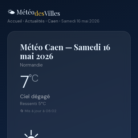
🌤️ Météo
des
Villes
Accueil
›
Actualités
›
Caen
› Samedi 16 mai 2026
Météo Caen — Samedi 16
mai 2026
Normandie
7
°C
Ciel dégagé
Ressenti
5
°C
🔄 Mis à jour à 08:02