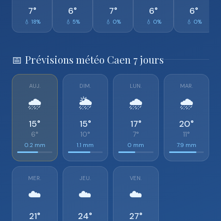
7°
6°
7°
6°
6°
💧 18%
💧 5%
💧 0%
💧 0%
💧 0%
📅 Prévisions météo Caen 7 jours
AUJ.
DIM.
LUN.
MAR.
🌧️
🌦️
🌧️
🌧️
15°
15°
17°
20°
6°
10°
7°
11°
0.2 mm
1.1 mm
0 mm
7.9 mm
MER.
JEU.
VEN.
☁️
☁️
☁️
21°
24°
27°