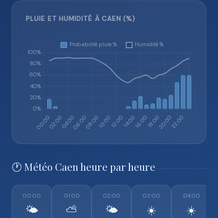
PLUIE ET HUMIDITÉ À CAEN (%)
🕐 Météo Caen heure par heure
00:00
01:00
02:00
03:00
04:00
🌤️
⛅
🌤️
☀️
☀️