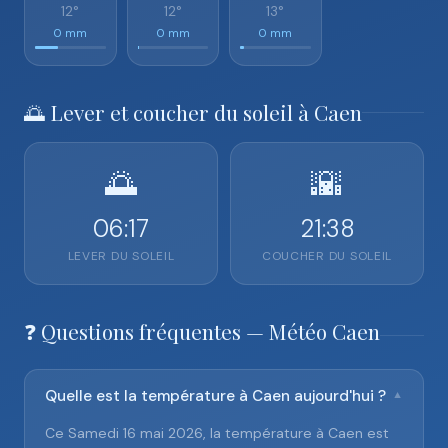
12°
12°
13°
0 mm
0 mm
0 mm
🌅 Lever et coucher du soleil à Caen
🌅
🌇
06:17
21:38
LEVER DU SOLEIL
COUCHER DU SOLEIL
❓ Questions fréquentes — Météo Caen
Quelle est la température à Caen aujourd'hui ?
▼
Ce Samedi 16 mai 2026, la température à Caen est