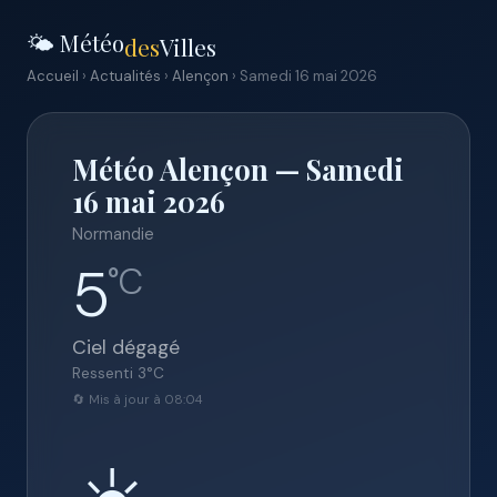
🌤️ Météo
des
Villes
Accueil
›
Actualités
›
Alençon
› Samedi 16 mai 2026
Météo Alençon — Samedi
16 mai 2026
Normandie
5
°C
Ciel dégagé
Ressenti
3
°C
🔄 Mis à jour à 08:04