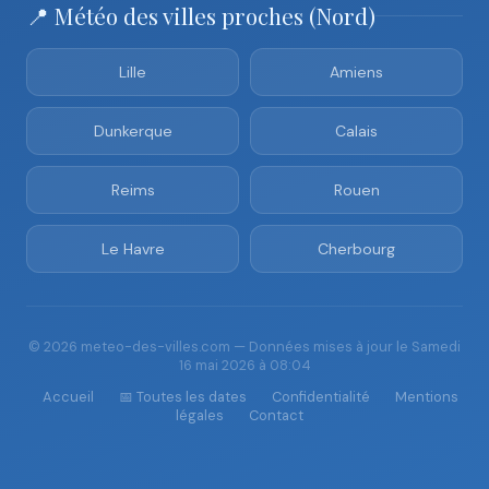
📍 Météo des villes proches (Nord)
Lille
Amiens
Dunkerque
Calais
Reims
Rouen
Le Havre
Cherbourg
© 2026 meteo-des-villes.com — Données mises à jour le Samedi
16 mai 2026 à 08:04
Accueil
📅 Toutes les dates
Confidentialité
Mentions
légales
Contact