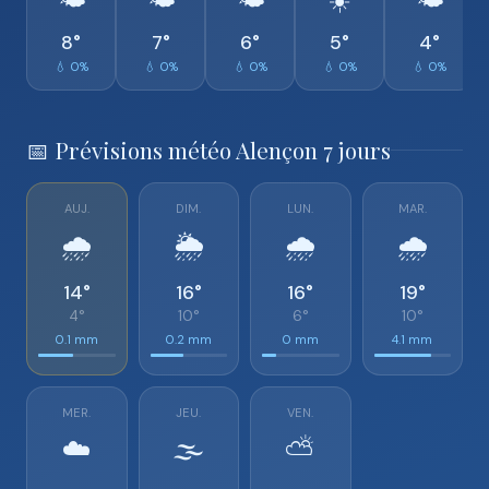
🌤️
🌤️
🌤️
☀️
🌤️
8°
7°
6°
5°
4°
💧 0%
💧 0%
💧 0%
💧 0%
💧 0%
📅 Prévisions météo Alençon 7 jours
AUJ.
DIM.
LUN.
MAR.
🌧️
🌦️
🌧️
🌧️
14°
16°
16°
19°
4°
10°
6°
10°
0.1 mm
0.2 mm
0 mm
4.1 mm
MER.
JEU.
VEN.
☁️
🌫️
⛅