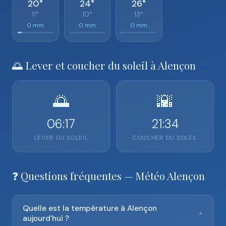
20°
24°
26°
11°
10°
13°
0 mm
0 mm
0 mm
🌅 Lever et coucher du soleil à Alençon
🌅
🌇
06:17
21:34
LEVER DU SOLEIL
COUCHER DU SOLEIL
❓ Questions fréquentes — Météo Alençon
Quelle est la température à Alençon
▼
aujourd'hui ?