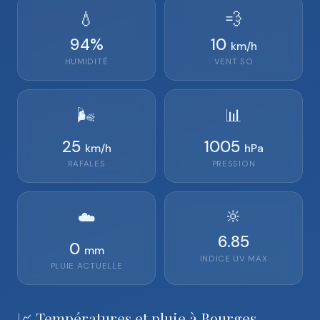
💧
💨
94
%
10
km/h
HUMIDITÉ
VENT
SO
🌬️
📊
25
1005
km/h
hPa
RAFALES
PRESSION
🔆
☁️
6.85
0
mm
INDICE UV MAX
PLUIE ACTUELLE
📈 Températures et pluie à Bourges