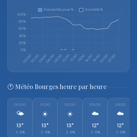
🕐 Météo Bourges heure par heure
00:00
01:00
02:00
03:00
04:00
🌤️
☀️
☀️
☁️
☁️
13°
13°
13°
12°
12°
💧 0%
💧 0%
💧 0%
💧 0%
💧 0%