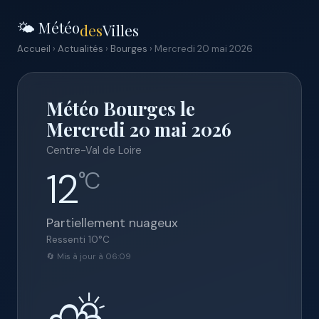
🌤️ Météo
des
Villes
Accueil
›
Actualités
›
Bourges
› Mercredi 20 mai 2026
Météo Bourges le
Mercredi 20 mai 2026
Centre-Val de Loire
12
°C
Partiellement nuageux
Ressenti
10
°C
🔄 Mis à jour à 06:09