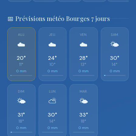
📅 Prévisions météo Bourges 7 jours
AUJ.
JEU.
VEN.
SAM.
☁️
☁️
☁️
🌤️
20°
24°
28°
30°
11°
10°
13°
14°
0 mm
0 mm
0 mm
0 mm
DIM.
LUN.
MAR.
🌤️
⛅
🌤️
31°
30°
33°
18°
14°
18°
0 mm
0 mm
0 mm