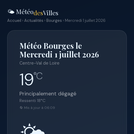
🌤️ Météo
des
Villes
Accueil
›
Actualités
›
Bourges
› Mercredi 1 juillet 2026
Météo Bourges le
Mercredi 1 juillet 2026
Centre-Val de Loire
19
°C
Principalement dégagé
Ressenti
18
°C
🔄 Mis à jour à 06:09