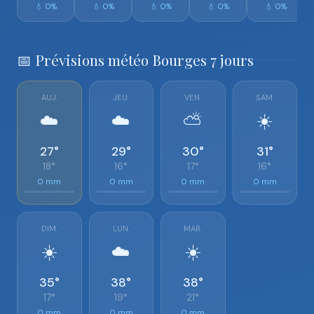
💧 0%
💧 0%
💧 0%
💧 0%
💧 0%
📅 Prévisions météo Bourges 7 jours
AUJ.
JEU.
VEN.
SAM.
☁️
☁️
⛅
☀️
27°
29°
30°
31°
18°
16°
17°
16°
0 mm
0 mm
0 mm
0 mm
DIM.
LUN.
MAR.
☀️
☁️
☀️
35°
38°
38°
17°
19°
21°
0 mm
0 mm
0 mm