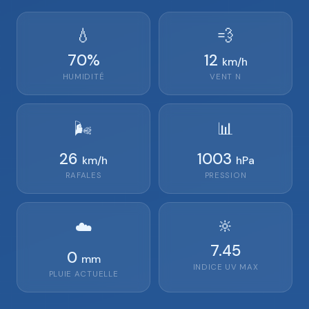
💧
💨
70
%
12
km/h
HUMIDITÉ
VENT
N
🌬️
📊
26
1003
km/h
hPa
RAFALES
PRESSION
🔆
☁️
7.45
0
mm
INDICE UV MAX
PLUIE ACTUELLE