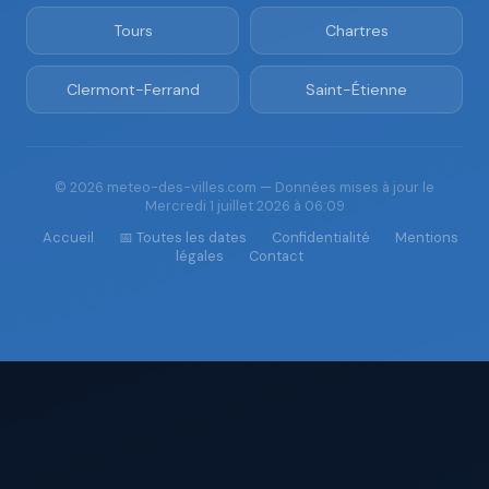
Tours
Chartres
Clermont-Ferrand
Saint-Étienne
© 2026 meteo-des-villes.com — Données mises à jour le
Mercredi 1 juillet 2026 à 06:09
Accueil
📅 Toutes les dates
Confidentialité
Mentions
légales
Contact