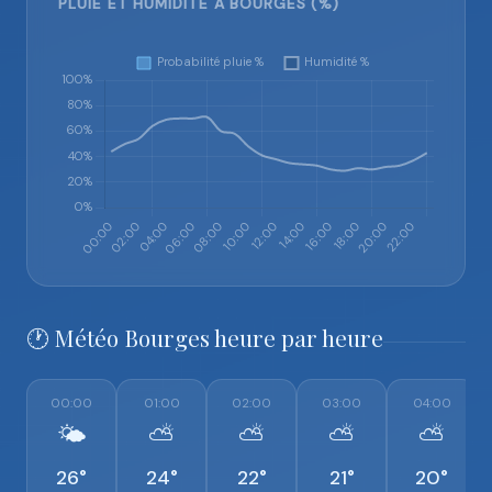
PLUIE ET HUMIDITÉ À BOURGES (%)
🕐 Météo Bourges heure par heure
00:00
01:00
02:00
03:00
04:00
🌤️
⛅
⛅
⛅
⛅
26°
24°
22°
21°
20°