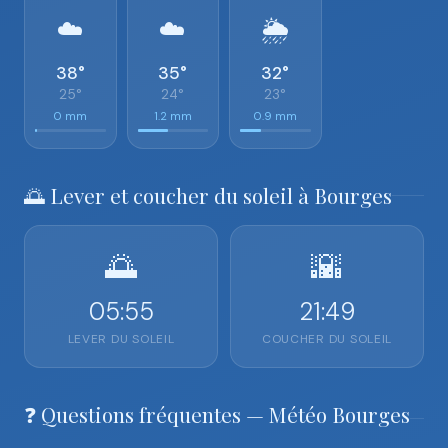
☁️
☁️
🌦️
38°
35°
32°
25°
24°
23°
0 mm
1.2 mm
0.9 mm
🌅 Lever et coucher du soleil à Bourges
🌅
🌇
05:55
21:49
LEVER DU SOLEIL
COUCHER DU SOLEIL
❓ Questions fréquentes — Météo Bourges