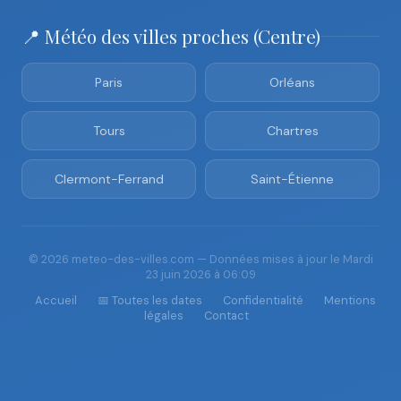
📍 Météo des villes proches (Centre)
Paris
Orléans
Tours
Chartres
Clermont-Ferrand
Saint-Étienne
© 2026 meteo-des-villes.com — Données mises à jour le Mardi
23 juin 2026 à 06:09
Accueil
📅 Toutes les dates
Confidentialité
Mentions
légales
Contact