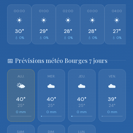
00:00
01:00
02:00
03:00
04:00
☀️
☀️
☀️
☀️
☀️
30°
29°
28°
28°
27°
💧 0%
💧 0%
💧 0%
💧 0%
💧 0%
📅 Prévisions météo Bourges 7 jours
AUJ.
MER.
JEU.
VEN.
🌤️
☁️
☁️
☁️
40°
40°
40°
39°
25°
25°
25°
24°
0 mm
0 mm
0 mm
0 mm
SAM.
DIM.
LUN.