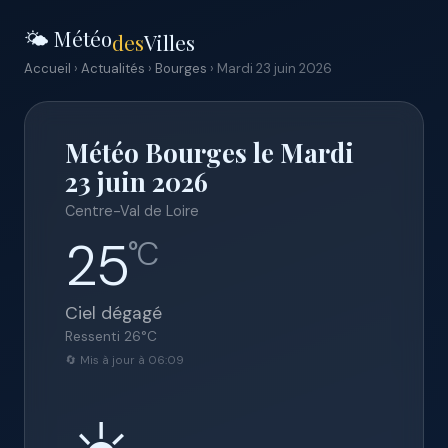
🌤️ Météo
des
Villes
Accueil
›
Actualités
›
Bourges
› Mardi 23 juin 2026
Météo Bourges le Mardi
23 juin 2026
Centre-Val de Loire
25
°C
Ciel dégagé
Ressenti
26
°C
🔄 Mis à jour à 06:09