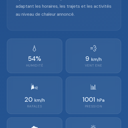
adaptant les horaires, les trajets et les activités
au niveau de chaleur annoncé.
💧
💨
54
%
9
km/h
HUMIDITÉ
VENT
ENE
🌬️
📊
20
1001
km/h
hPa
RAFALES
PRESSION
🔆
☁️