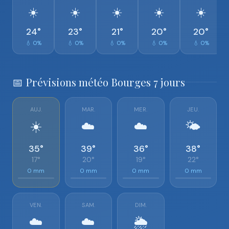
☀️
☀️
☀️
☀️
☀️
24°
23°
21°
20°
20°
💧 0%
💧 0%
💧 0%
💧 0%
💧 0%
📅 Prévisions météo Bourges 7 jours
AUJ.
MAR.
MER.
JEU.
☀️
☁️
☁️
🌤️
35°
39°
36°
38°
17°
20°
19°
22°
0 mm
0 mm
0 mm
0 mm
VEN.
SAM.
DIM.
☁️
☁️
🌦️