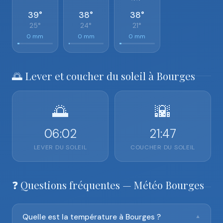
39°
38°
38°
25°
24°
21°
0 mm
0 mm
0 mm
🌅 Lever et coucher du soleil à Bourges
🌅
🌇
06:02
21:47
LEVER DU SOLEIL
COUCHER DU SOLEIL
❓ Questions fréquentes — Météo Bourges
Quelle est la température à Bourges ?
▼