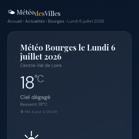
🌤️ Météo
des
Villes
Accueil
›
Actualités
›
Bourges
› Lundi 6 juillet 2026
Météo Bourges le Lundi 6
juillet 2026
Centre-Val de Loire
18
°C
Ciel dégagé
Ressenti
19
°C
🔄 Mis à jour à 06:09