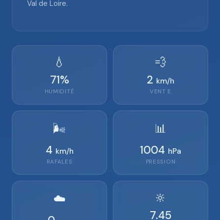
Val de Loire.
💧
💨
71
%
2
km/h
HUMIDITÉ
VENT
E
🌬️
📊
4
1004
km/h
hPa
RAFALES
PRESSION
🔆
☁️
7.45