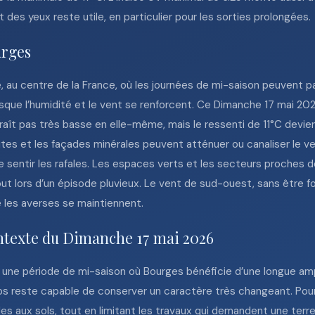
 des yeux reste utile, en particulier pour les sorties prolongées.
urges
, au centre de la France, où les journées de mi-saison peuvent 
sque l’humidité et le vent se renforcent. Ce Dimanche 17 mai 202
araît pas très basse en elle-même, mais le ressenti de 11°C devie
ites et les façades minérales peuvent atténuer ou canaliser le ven
e sentir les rafales. Les espaces verts et les secteurs proches
ut lors d’un épisode pluvieux. Le vent de sud-ouest, sans être for
les averses se maintiennent.
ontexte du Dimanche 17 mai 2026
 une période de mi-saison où Bourges bénéficie d’une longue ampl
ps reste capable de conserver un caractère très changeant. Pour l
les aux sols, tout en limitant les travaux qui demandent une ter