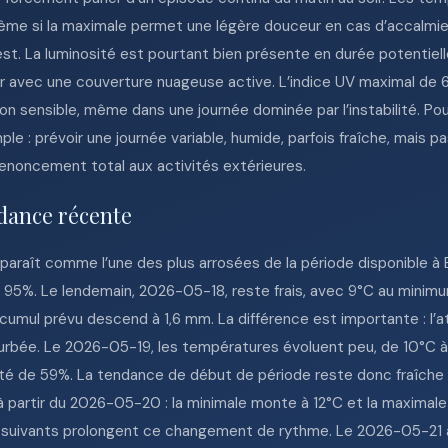
Même si la maximale permet une légère douceur en cas d’accalmie, 
t. La luminosité est pourtant bien présente en durée potentielle,
r avec une couverture nuageuse active. L’indice UV maximal de 6.
ition sensible, même dans une journée dominée par l’instabilité. P
mple : prévoir une journée variable, humide, parfois fraîche, mais p
enoncement total aux activités extérieures.
dance récente
araît comme l’une des plus arrosées de la période disponible à
e 95%. Le lendemain, 2026-05-18, reste frais, avec 9°C au minim
cumul prévu descend à 1,6 mm. La différence est importante : l’
rbée. Le 2026-05-19, les températures évoluent peu, de 10°C à 1
té de 59%. La tendance de début de période reste donc fraîche 
partir du 2026-05-20 : la minimale monte à 12°C et la maximale
s suivants prolongent ce changement de rythme. Le 2026-05-21 af