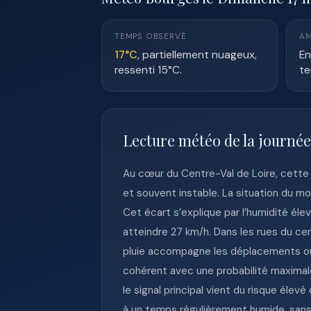
TEMPS OBSERVÉ
AM
17°C
, partiellement nuageux,
En
ressenti 15°C.
te
Lecture météo de la journé
Au cœur du Centre-Val de Loire, cette
et souvent instable. La situation du m
Cet écart s’explique par l’humidité él
atteindre 27 km/h. Dans les rues du ce
pluie accompagne les déplacements ou 
cohérent avec une probabilité maximale 
le signal principal vient du risque élev
à un temps régulièrement humide, sans 