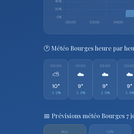
🕐 Météo Bourges heure par he
00:00
01:00
02:00
03:0
⛅
☁️
☁️
☁️
10°
9°
9°
9°
💧 0%
💧 0%
💧 0%
💧 0
📅 Prévisions météo Bourges 7 j
AUJ.
LUN.