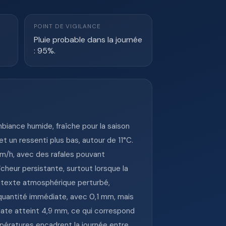
POINT DE VIGILANCE
Pluie probable dans la journée
: 95%.
iance humide, fraîche pour la saison
 un ressenti plus bas, autour de 11°C.
km/h, avec des rafales pouvant
cheur persistante, surtout lorsque la
ontexte atmosphérique perturbé,
n quantité immédiate, avec 0,1 mm, mais
e date atteint 4,9 mm, ce qui correspond
pératures encadrent la journée entre