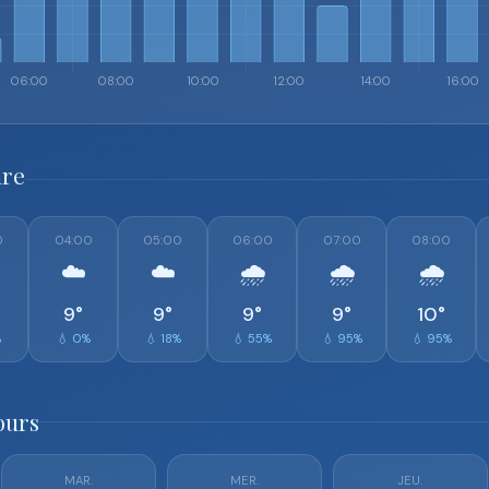
ure
0
04:00
05:00
06:00
07:00
08:00
☁️
☁️
🌧️
🌧️
🌧️
9°
9°
9°
9°
10°
%
💧 0%
💧 18%
💧 55%
💧 95%
💧 95%
ours
MAR.
MER.
JEU.