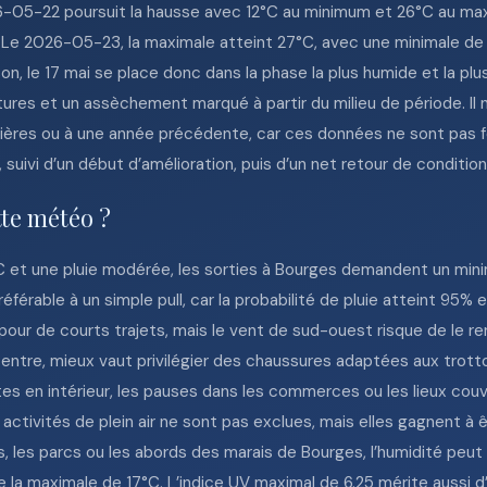
6-05-22 poursuit la hausse avec 12°C au minimum et 26°C au maxi
Le 2026-05-23, la maximale atteint 27°C, avec une minimale de 1
, le 17 mai se place donc dans la phase la plus humide et la plu
res et un assèchement marqué à partir du milieu de période. Il 
nnières ou à une année précédente, car ces données ne sont pas fo
 suivi d’un début d’amélioration, puis d’un net retour de conditio
tte météo ?
°C et une pluie modérée, les sorties à Bourges demandent un m
rable à un simple pull, car la probabilité de pluie atteint 95% 
pour de courts trajets, mais le vent de sud-ouest risque de le r
entre, mieux vaut privilégier des chaussures adaptées aux trott
es en intérieur, les pauses dans les commerces ou les lieux couve
 activités de plein air ne sont pas exclues, mais elles gagnent 
ns, les parcs ou les abords des marais de Bourges, l’humidité peut 
a maximale de 17°C. L’indice UV maximal de 6.25 mérite aussi d’ê