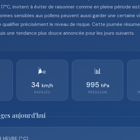
7°C, invitent à éviter de raisonner comme en pleine période esti
rsonnes sensibles aux pollens peuvent aussi garder une certaine v
qualifier précisément le niveau de risque. Cette journée résume 
u, puis une tendance plus douce annoncée pour les jours suivants.
🌬️
📊
34
995
km/h
hPa
RAFALES
PRESSION
P
rges aujourd'hui
 HEURE (°C)