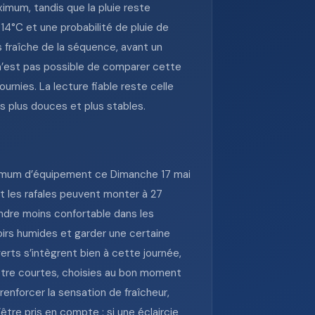
mum, tandis que la pluie reste
4°C et une probabilité de pluie de
s fraîche de la séquence, avant un
n’est pas possible de comparer cette
urnies. La lecture fiable reste celle
ns plus douces et plus stables.
inimum d’équipement ce Dimanche 17 mai
et les rafales peuvent monter à 27
endre moins confortable dans les
oirs humides et garder une certaine
rts s’intègrent bien à cette journée,
à être courtes, choisies au bon moment
renforcer la sensation de fraîcheur,
tre pris en compte : si une éclaircie