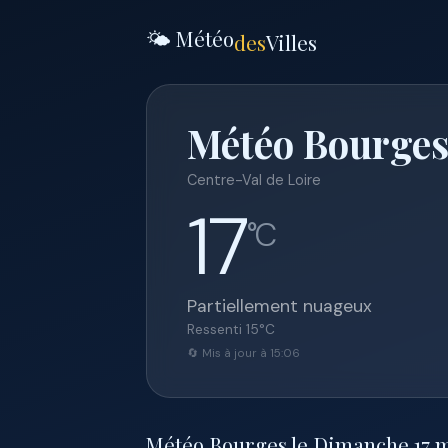
🌤️ Météo
des
Villes
Météo Bourges
Centre-Val de Loire
17
°C
Partiellement nuageux
Ressenti
15
°C
🔄 Mis à jour à 15:06
Météo Bourges le Dimanche 17 mai