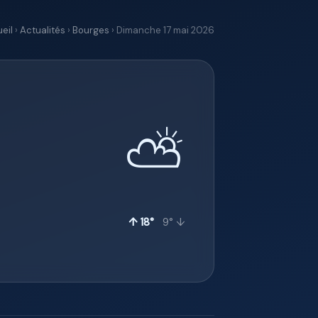
eil
›
Actualités
›
Bourges
› Dimanche 17 mai 2026
⛅
↑ 18°
9° ↓