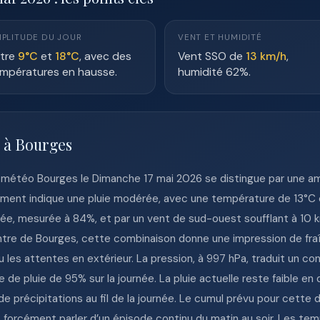
PLITUDE DU JOUR
VENT ET HUMIDITÉ
tre
9°C
et
18°C
, avec des
Vent SSO de
13 km/h
,
mpératures en hausse.
humidité 62%.
e à Bourges
 météo Bourges le Dimanche 17 mai 2026 se distingue par une amb
oment indique une pluie modérée, avec une température de 13°C et
evée, mesurée à 84%, et par un vent de sud-ouest soufflant à 10 
ntre de Bourges, cette combinaison donne une impression de fraî
les attentes en extérieur. La pression, à 997 hPa, traduit un c
de pluie de 95% sur la journée. La pluie actuelle reste faible e
é de précipitations au fil de la journée. Le cumul prévu pour cett
forcément parler d’un épisode continu du matin au soir. Les tem