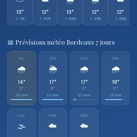
⛅
☁️
🌧️
🌧️
☁️
13°
12°
13°
12°
12°
💧 0%
💧 20%
💧 68%
💧 98%
💧 98%
📅 Prévisions météo Bordeaux 7 jours
AUJ.
VEN.
SAM.
DIM.
🌧️
🌦️
🌧️
🌧️
14°
17°
17°
19°
11°
9°
9°
12°
2.5 mm
3.2 mm
0.1 mm
1.5 mm
LUN.
MAR.
MER.
🌫️
☁️
☁️