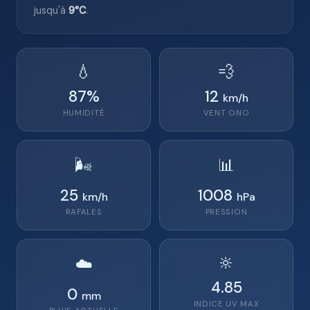
jusqu'à
9°C
.
💧
💨
87
%
12
km/h
HUMIDITÉ
VENT
ONO
🌬️
📊
25
1008
km/h
hPa
RAFALES
PRESSION
🔆
☁️
4.85
0
mm
INDICE UV MAX