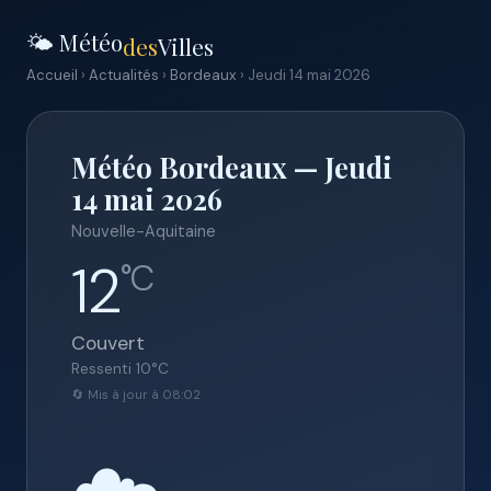
🌤️ Météo
des
Villes
Accueil
›
Actualités
›
Bordeaux
› Jeudi 14 mai 2026
Météo Bordeaux — Jeudi
14 mai 2026
Nouvelle-Aquitaine
12
°C
Couvert
Ressenti
10
°C
🔄 Mis à jour à 08:02