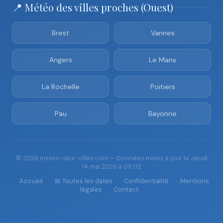
📍 Météo des villes proches (Ouest)
Brest
Vannes
Angers
Le Mans
La Rochelle
Poitiers
Pau
Bayonne
© 2026 meteo-des-villes.com — Données mises à jour le Jeudi
14 mai 2026 à 08:02
Accueil
📅 Toutes les dates
Confidentialité
Mentions
légales
Contact