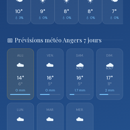
🌤️
☀️
☀️
☀️
🌤️
10°
9°
8°
8°
7°
💧 3%
💧 0%
💧 0%
💧 0%
💧 0%
📅 Prévisions météo Angers 7 jours
AUJ.
VEN.
SAM.
DIM.
☁️
☁️
🌧️
🌧️
14°
16°
16°
17°
6°
5°
5°
11°
0 mm
0 mm
1.7 mm
2 mm
LUN.
MAR.
MER.
☁️
☁️
☁️