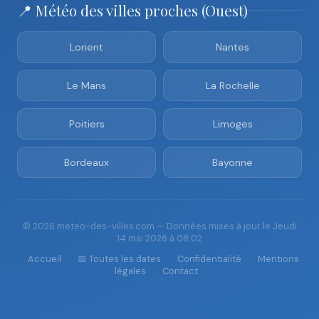
📍 Météo des villes proches (Ouest)
Lorient
Nantes
Le Mans
La Rochelle
Poitiers
Limoges
Bordeaux
Bayonne
© 2026 meteo-des-villes.com — Données mises à jour le Jeudi
14 mai 2026 à 08:02
Accueil
📅 Toutes les dates
Confidentialité
Mentions
légales
Contact