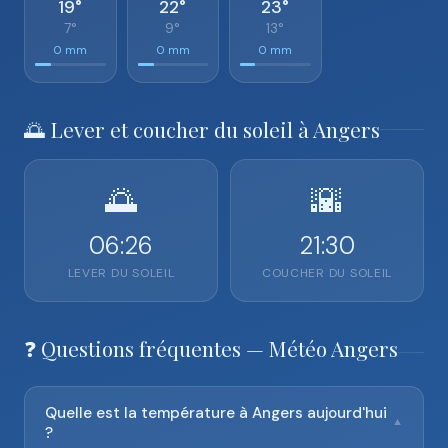
19°
22°
23°
7°
9°
13°
0 mm
0 mm
0 mm
🌅 Lever et coucher du soleil à Angers
🌅
🌇
06:26
21:30
LEVER DU SOLEIL
COUCHER DU SOLEIL
❓ Questions fréquentes — Météo Angers
Quelle est la température à Angers aujourd'hui
▼
?