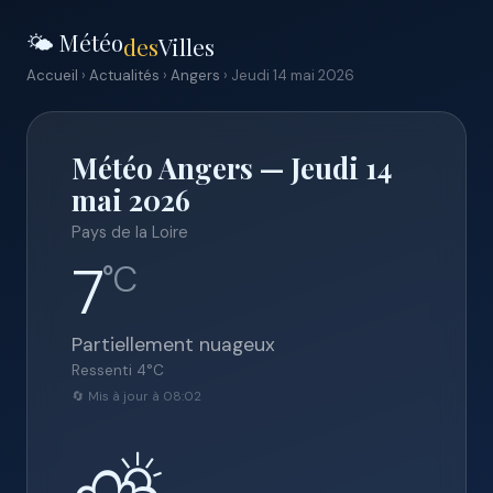
🌤️ Météo
des
Villes
Accueil
›
Actualités
›
Angers
› Jeudi 14 mai 2026
Météo Angers — Jeudi 14
mai 2026
Pays de la Loire
7
°C
Partiellement nuageux
Ressenti
4
°C
🔄 Mis à jour à 08:02