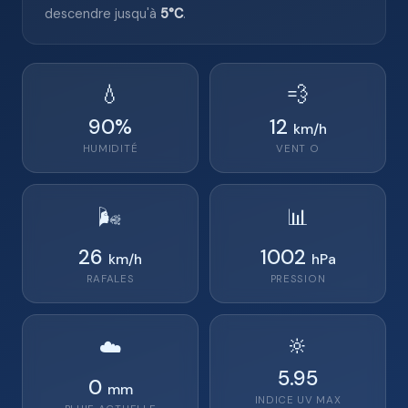
descendre jusqu'à
5°C
.
💧
💨
90
%
12
km/h
HUMIDITÉ
VENT
O
🌬️
📊
26
1002
km/h
hPa
RAFALES
PRESSION
🔆
☁️
5.95
0
mm
INDICE UV MAX