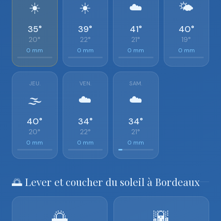
☀️
☀️
☁️
🌤️
35°
39°
41°
40°
20°
22°
21°
19°
0 mm
0 mm
0 mm
0 mm
JEU.
VEN.
SAM.
🌫️
☁️
☁️
40°
34°
34°
20°
22°
21°
0 mm
0 mm
0 mm
🌅 Lever et coucher du soleil à Bordeaux
🌅
🌇