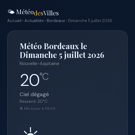
🌤️ Météo
des
Villes
Accueil
›
Actualités
›
Bordeaux
› Dimanche 5 juillet 2026
Météo Bordeaux le
Dimanche 5 juillet 2026
Nouvelle-Aquitaine
20
°C
Ciel dégagé
Ressenti
20
°C
🔄 Mis à jour à 08:03