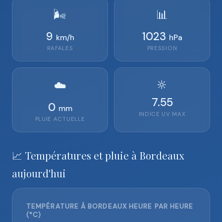
🌬️
📊
9
1023
km/h
hPa
RAFALES
PRESSION
🔆
☁️
7.55
0
mm
INDICE UV MAX
PLUIE ACTUELLE
📈 Températures et pluie à Bordeaux
aujourd'hui
TEMPÉRATURE À BORDEAUX HEURE PAR HEURE
(°C)