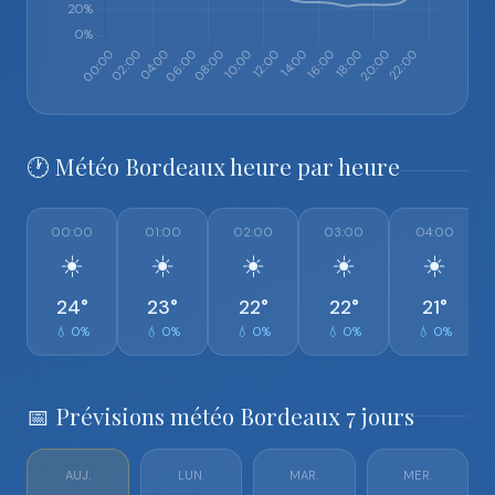
🕐 Météo Bordeaux heure par heure
00:00
01:00
02:00
03:00
04:00
☀️
☀️
☀️
☀️
☀️
24°
23°
22°
22°
21°
💧 0%
💧 0%
💧 0%
💧 0%
💧 0%
📅 Prévisions météo Bordeaux 7 jours
AUJ.
LUN.
MAR.
MER.