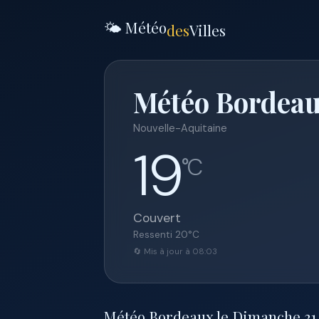
🌤️ Météo
des
Villes
Météo Bordeau
Nouvelle-Aquitaine
19
°C
Couvert
Ressenti
20
°C
🔄 Mis à jour à 08:03
Météo Bordeaux le Dimanche 31 m