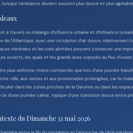
e, lorsque l’ambiance devient souvent plus douce et plus agréable
rdeaux
t à travers un mélange d’influence urbaine et d’influence océan
 de l’Atlantique, avec une circulation d’air douce, relativement 
 places minérales et les rues abritées peuvent conserver une impr
eurs ouverts, les quais et les grands axes exposés au flux d’ouest
mière plus uniforme, moins contrastée que lors d’une journée fra
re-ville, aux visites et aux promenades prolongées, car la chal
rticulier dans les zones proches de la Garonne ou dans les espace
icie d’une journée calme, typique d’une transition douce entre 
ontexte du Dimanche 31 mai 2026
charnière entre la fin du printemps et l’approche de l’été météor