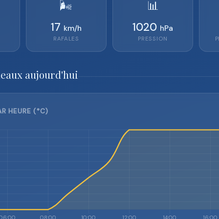
🌬️
📊
17
1020
km/h
hPa
RAFALES
PRESSION
P
deaux aujourd'hui
R HEURE (°C)