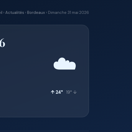
il
›
Actualités
›
Bordeaux
› Dimanche 31 mai 2026
6
☁️
↑ 24°
19° ↓