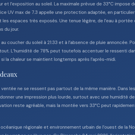
r et l’exposition au soleil. La maximale prévue de 33°C impose d
dice UV max de 7.3 appelle une protection adaptée, en particulier
t les espaces très exposés. Une tenue légère, de l’eau à portée
s du jour.
 au coucher du soleil à 21:33 et à l’absence de pluie annoncée. P
tout. L’humidité de 78% peut toutefois accentuer le ressenti dans
 si la chaleur se maintient longtemps après l’après-midi.
rdeaux
 ventée ne se ressent pas partout de la même manière. Dans les
t donner une impression plus lourde, surtout avec une humidité d
vation reste agréable, mais la montée vers 33°C peut rapidement
e océanique régionale et environnement urbain de l’ouest de la Nou