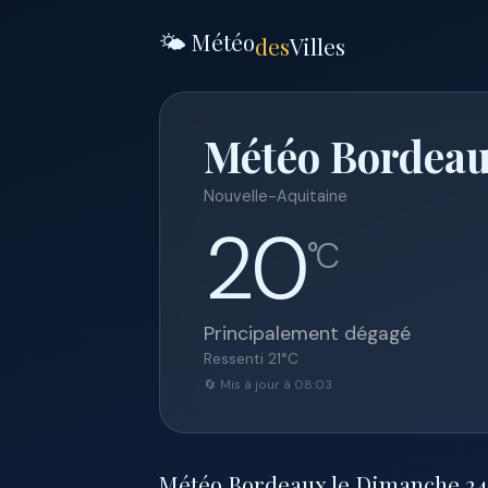
🌤️ Météo
des
Villes
Météo Bordeau
Nouvelle-Aquitaine
20
°C
Principalement dégagé
Ressenti
21
°C
🔄 Mis à jour à 08:03
Météo Bordeaux le Dimanche 24 m