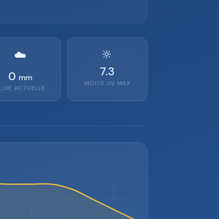
🔆
☁️
7.3
0
mm
INDICE UV MAX
LUIE ACTUELLE