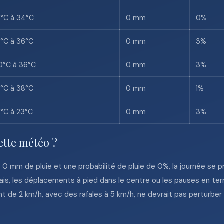
7°C à 34°C
0 mm
0%
9°C à 36°C
0 mm
3%
0°C à 36°C
0 mm
3%
9°C à 38°C
0 mm
1%
7°C à 23°C
0 mm
3%
ette météo ?
mm de pluie et une probabilité de pluie de 0%, la journée se prê
ais, les déplacements à pied dans le centre ou les pauses en te
nt de 2 km/h, avec des rafales à 5 km/h, ne devrait pas perturber 