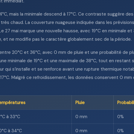
nt immédiat.
°C, mais la minimale descend à 17°C. Ce contraste suggère des
e très chaud. La couverture nuageuse indiquée dans les prévisio
Le 27 mai marque une nouvelle hausse, avec 19°C en minimale et 
le, et ne modifie pas le caractère globalement sec de la période.
, entre 20°C et 36°C, avec 0 mm de pluie et une probabilité de p
c une minimale de 19°C et une maximale de 38°C, tout en restant s
 qui s’installe et se renforce avant une rupture thermique notabl
7°C. Malgré ce refroidissement, les données conservent 0 mm de
empératures
Pluie
Probabil
9°C à 33°C
0 mm
0%
0°C à 34°C
0 mm
0%