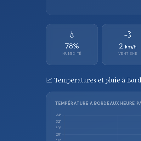
💧
💨
78
%
2
km/h
HUMIDITÉ
VENT
ENE
📈 Températures et pluie à Bor
TEMPÉRATURE À BORDEAUX HEURE PA