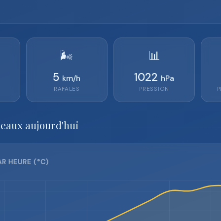
🌬️
📊
5
1022
km/h
hPa
RAFALES
PRESSION
P
deaux aujourd'hui
R HEURE (°C)