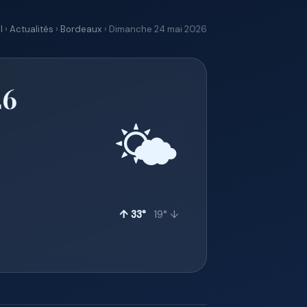
l
›
Actualités
›
Bordeaux
› Dimanche 24 mai 2026
26
🌤️
↑ 33°
19° ↓