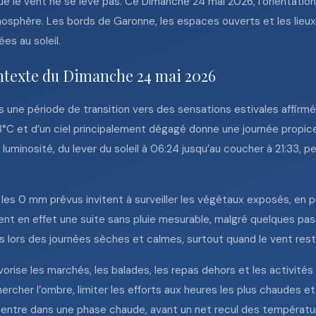
ue le vent ne se lève pas. Ce Dimanche 24 mai 2026, l’orientation
tmosphère. Les bords de Garonne, les espaces ouverts et les lie
es au soleil.
ontexte du Dimanche 24 mai 2026
 une période de transition vers des sensations estivales affirmé
°C et d’un ciel principalement dégagé donne une journée propice
luminosité, du lever du soleil à 06:24 jusqu’au coucher à 21:33, pe
t les 0 mm prévus invitent à surveiller les végétaux exposés, en pa
ent en effet une suite sans pluie mesurable, malgré quelques pa
lors des journées sèches et calmes, surtout quand le vent reste f
ise les marchés, les balades, les repas dehors et les activités c
hercher l’ombre, limiter les efforts aux heures les plus chaudes 
ux entre dans une phase chaude, avant un net recul des températu