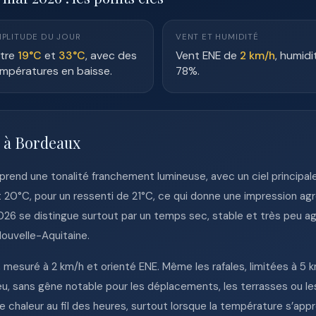
PLITUDE DU JOUR
VENT ET HUMIDITÉ
tre
19°C
et
33°C
, avec des
Vent ENE de
2 km/h
, humidi
mpératures en baisse.
78%.
e à Bordeaux
rend une tonalité franchement lumineuse, avec un ciel princip
 20°C, pour un ressenti de 21°C, ce qui donne une impression agr
6 se distingue surtout par un temps sec, stable et très peu ag
Nouvelle-Aquitaine.
, mesuré à 2 km/h et orienté ENE. Même les rafales, limitées à 5 
e peu, sans gêne notable pour les déplacements, les terrasses ou 
de chaleur au fil des heures, surtout lorsque la température s’ap