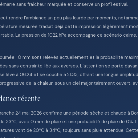
émarre sans fraîcheur marquée et conserve un profil estival.
 peut rendre l’ambiance un peu plus lourde par moments, notamme
empérature mesurée traduit déjà cette impression légèrement moi
rtable. La pression de 1022 hPa accompagne ce scénario calme,
journée : 0 mm sont relevés actuellement et la probabilité maxim
s sans contrainte liée aux averses. L’attention se porte davanta
 se lève à 06:24 et se couche à 21:33, offrant une longue amplitud
rogressive de la chaleur, sous un ciel majoritairement ouvert, 
dance récente
anche 24 mai 2026 confirme une période sèche et chaude à Bord
e 33°C, avec 0 mm de pluie et une probabilité de pluie de 0%. L
ératures vont de 20°C à 34°C, toujours sans pluie attendue. Cett