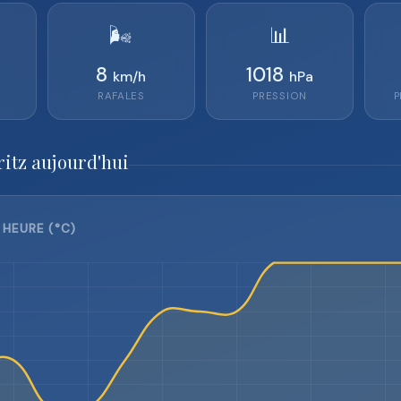
🌬️
📊
8
1018
km/h
hPa
RAFALES
PRESSION
P
ritz aujourd'hui
 HEURE (°C)