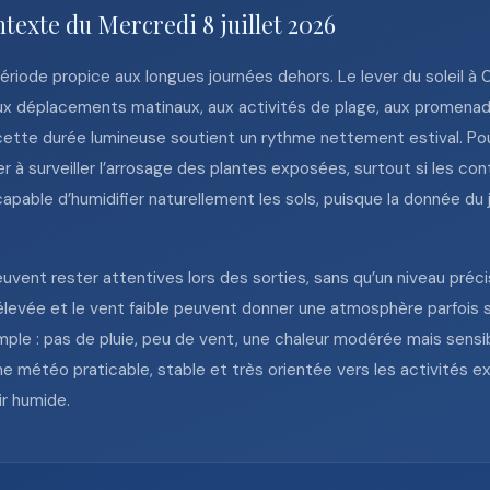
texte du Mercredi 8 juillet 2026
ne période propice aux longues journées dehors. Le lever du soleil à
aux déplacements matinaux, aux activités de plage, aux promenad
cette durée lumineuse soutient un rythme nettement estival. Pour 
r à surveiller l’arrosage des plantes exposées, surtout si les co
capable d’humidifier naturellement les sols, puisque la donnée du
uvent rester attentives lors des sorties, sans qu’un niveau préci
 élevée et le vent faible peuvent donner une atmosphère parfois 
imple : pas de pluie, peu de vent, une chaleur modérée mais sensib
ne météo praticable, stable et très orientée vers les activités e
ir humide.