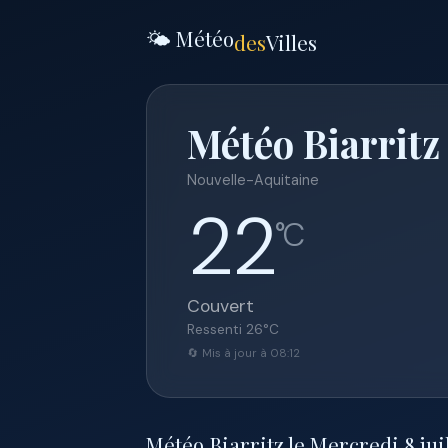
🌤️ Météo
des
Villes
Météo Biarritz 
Nouvelle-Aquitaine
22
°C
Couvert
Ressenti
26
°C
🔄 Mis à jour à 08:12
Météo Biarritz le Mercredi 8 juill