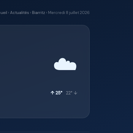
ueil
›
Actualités
›
Biarritz
› Mercredi 8 juillet 2026
☁️
↑ 25°
22° ↓