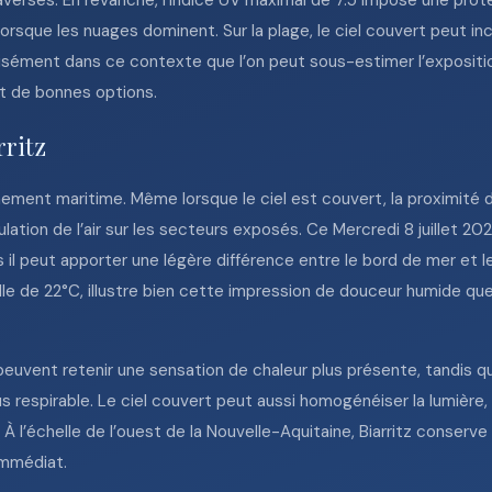
 averses. En revanche, l’indice UV maximal de 7.5 impose une prot
orsque les nuages dominent. Sur la plage, le ciel couvert peut in
écisément dans ce contexte que l’on peut sous-estimer l’exposition
nt de bonnes options.
rritz
nement maritime. Même lorsque le ciel est couvert, la proximité de
lation de l’air sur les secteurs exposés. Ce Mercredi 8 juillet 20
 il peut apporter une légère différence entre le bord de mer et le
le de 22°C, illustre bien cette impression de douceur humide que l
 peuvent retenir une sensation de chaleur plus présente, tandis 
 respirable. Le ciel couvert peut aussi homogénéiser la lumière,
 l’échelle de l’ouest de la Nouvelle-Aquitaine, Biarritz conserve a
immédiat.