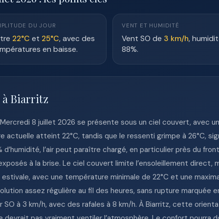
PLITUDE DU JOUR
VENT ET HUMIDITÉ
tre
22°C
et
25°C
, avec des
Vent SO de
3 km/h
, humidi
mpératures en baisse.
88%.
 à Biarritz
le Mercredi 8 juillet 2026 se présente sous un ciel couvert, avec
 actuelle atteint 22°C, tandis que le ressenti grimpe à 26°C, sig
’humidité, l’air peut paraître chargé, en particulier près du fron
xposés à la brise. Le ciel couvert limite l’ensoleillement direct,
te estivale, avec une température minimale de 22°C et une maxim
lution assez régulière au fil des heures, sans rupture marquée en
r SO à 3 km/h, avec des rafales à 8 km/h. À Biarritz, cette orient
 devrait pas vraiment ventiler l’atmosphère. Le confort pourra don