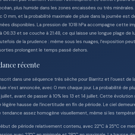
’océan, plus humide dans les zones encaissées ou très minérales. C
c 0 mm, et la probabilité maximale de pluie dans la journée est de
nées disponibles. La pression de 1018 hPa accompagne cette im
ve à 06:33 et se couche à 21:48, ce qui laisse une longue plage de l
tefois de la prudence : même sous les nuages, l’exposition peut
 sorties prolongent le temps passé dehors.
dance récente
inscrit dans une séquence très sèche pour Biarritz et l’ouest de l
luie n’est annoncée, avec 0 mm chaque jour. La probabilité de plu
2 juillet, avant de passer à 10% les 13 et 14 juillet. Cette évoluti
e légère hausse de l’incertitude en fin de période. Le ciel deme
 une tendance assez homogène visuellement, même si les tempér
ut de période relativement contenu, avec 22°C à 25°C ce mercredi
gression avec 23°C en minimale et 28°C en maximale. La hausse d