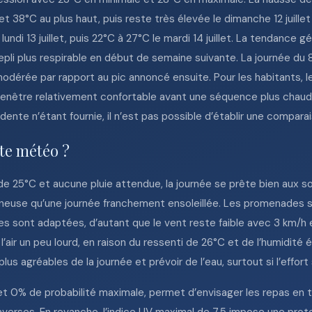
 et 38°C au plus haut, puis reste très élevée le dimanche 12 juille
undi 13 juillet, puis 22°C à 27°C le mardi 14 juillet. La tendance
repli plus respirable en début de semaine suivante. La journée du 
dérée par rapport au pic annoncé ensuite. Pour les habitants, le
 fenêtre relativement confortable avant une séquence plus chaude.
ente n’étant fournie, il n’est pas possible d’établir une compara
tte météo ?
25°C et aucune pluie attendue, la journée se prête bien aux sort
euse qu’une journée franchement ensoleillée. Les promenades sur
es sont adaptées, d’autant que le vent reste faible avec 3 km/h e
 l’air un peu lourd, en raison du ressenti de 26°C et de l’humidité 
lus agréables de la journée et prévoir de l’eau, surtout si l’effort
 0% de probabilité maximale, permet d’envisager les repas en terr