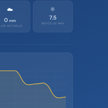
🔆
☁️
7.5
0
mm
INDICE UV MAX
LUIE ACTUELLE