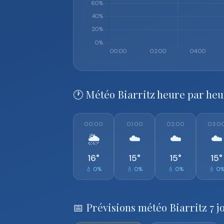
🕐 Météo Biarritz heure par he
00:00
01:00
02:00
03:0
🌦️
☁️
☁️
☁️
16°
15°
15°
15°
💧 0%
💧 0%
💧 0%
💧 0
📅 Prévisions météo Biarritz 7 j