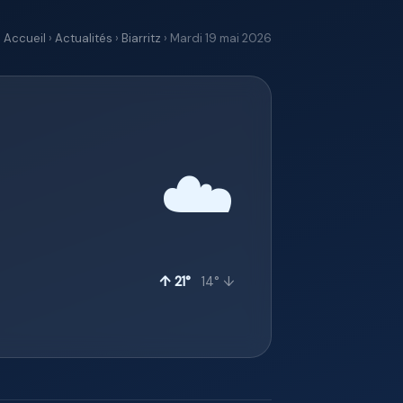
Accueil
›
Actualités
›
Biarritz
› Mardi 19 mai 2026
☁️
↑ 21°
14° ↓