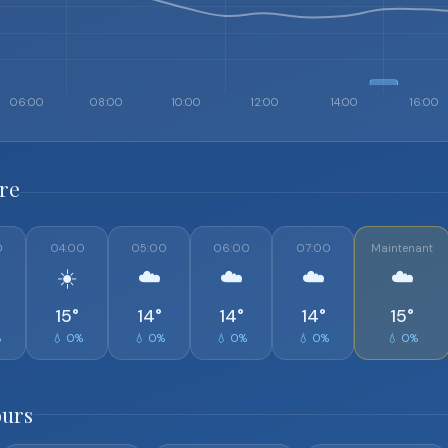
ure
0
04:00
05:00
06:00
07:00
Maintenant
☀️
☁️
☁️
☁️
☁️
15°
14°
14°
14°
15°
%
💧 0%
💧 0%
💧 0%
💧 0%
💧 0%
ours