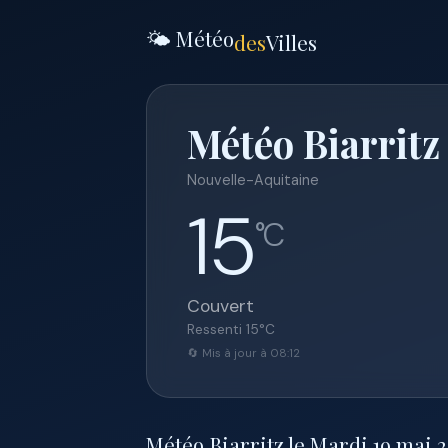
🌤️ Météo
des
Villes
Météo Biarritz
Nouvelle-Aquitaine
15
°C
Couvert
Ressenti
15
°C
🔄 Mis à jour à 08:12
Météo Biarritz le Mardi 19 mai 20