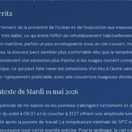
rritz
rtement de la proximité de l’océan et de l’exposition aux masses
très faible, ce qui limite l’effet de refroidissement habituelleme
n maritime, parfois un peu enveloppante sous un ciel couvert, 
itées, la douceur peut sembler plus confortable dès que la tempér
servent une sensation plus fraîche si les nuages restent compact
tique, ce qui peut faire varier les sensations d’un lieu à l’autre
nc typiquement praticable, avec une couverture nuageuse domin
ntexte du Mardi 19 mai 2026
e période de mi-saison où les journées s’allongent nettement et 
r du soleil à 06:37 et le coucher à 21:27 offrent une amplitude lu
ité après la journée de travail. La température minimale de 14°C 
xcessive pour cette journée précise. Pour le jardinage, le ciel 