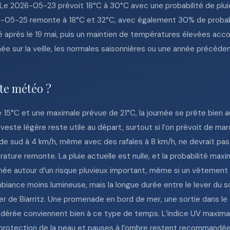
. Le 2026-05-23 prévoit 18°C à 30°C avec une probabilité de plu
-05-25 remonte à 18°C et 32°C, avec également 30% de probabil
après le 19 mai, puis un maintien de températures élevées acco
ée sur la veille, les normales saisonnières ou une année précéden
tte météo ?
 15°C et une maximale prévue de 21°C, la journée se prête bien au
 veste légère reste utile au départ, surtout si l’on prévoit de ma
t de sud à 4 km/h, même avec des rafales à 8 km/h, ne devrait pa
re remonte. La pluie actuelle est nulle, et la probabilité maximal
urnée autour d’un risque pluvieux important, même si un vêtement
biance moins lumineuse, mais la longue durée entre le lever du sol
er de Biarritz. Une promenade en bord de mer, une sortie dans le
odérée conviennent bien à ce type de temps. L’indice UV maxima
 protection de la peau et pauses à l’ombre restent recommandées