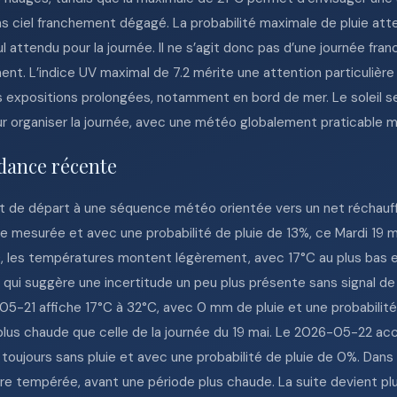
ciel franchement dégagé. La probabilité maximale de pluie attei
ul attendu pour la journée. Il ne s’agit donc pas d’une journée fr
nt. L’indice UV maximal de 7.2 mérite une attention particulière
des expositions prolongées, notamment en bord de mer. Le soleil s
ur organiser la journée, avec une météo globalement praticable ma
dance récente
t de départ à une séquence météo orientée vers un net réchauff
e mesurée et avec une probabilité de pluie de 13%, ce Mardi 19 
 les températures montent légèrement, avec 17°C au plus bas et 
ce qui suggère une incertitude un peu plus présente sans signal
6-05-21 affiche 17°C à 32°C, avec 0 mm de pluie et une probabili
lus chaude que celle de la journée du 19 mai. Le 2026-05-22 a
ujours sans pluie et avec une probabilité de pluie de 0%. Dans ce
e tempérée, avant une période plus chaude. La suite devient plu