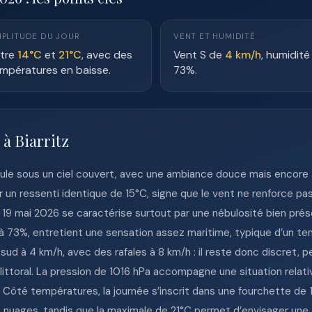
PLITUDE DU JOUR
VENT ET HUMIDITÉ
tre
14°C
et
21°C
, avec des
Vent S de
4 km/h
, humidité
mpératures en baisse.
73%.
 à Biarritz
roule sous un ciel couvert, avec une ambiance douce mais encore
 un ressenti identique de 15°C, signe que le vent ne renforce pas
di 19 mai 2026 se caractérise surtout par une nébulosité bien prés
à 73%, entretient une sensation assez maritime, typique d’un tem
 sud à 4 km/h, avec des rafales à 8 km/h : il reste donc discret,
u littoral. La pression de 1016 hPa accompagne une situation relat
Côté températures, la journée s’inscrit dans une fourchette de 
es nuages, tandis que la maximale de 21°C permet d’envisager une