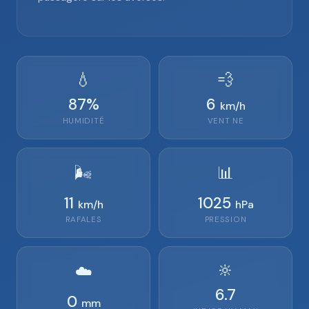
💧
💨
87
%
6
km/h
HUMIDITÉ
VENT
NE
🌬️
📊
11
1025
km/h
hPa
RAFALES
PRESSION
🔆
☁️
6.7
0
mm