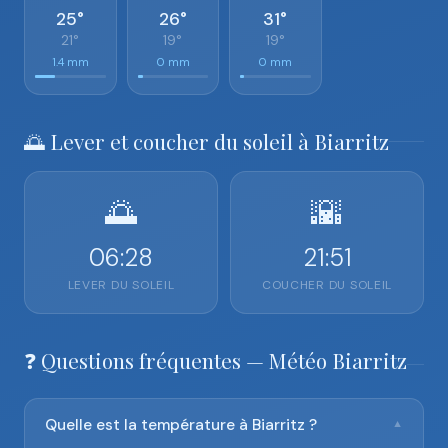
25°
26°
31°
21°
19°
19°
1.4 mm
0 mm
0 mm
🌅 Lever et coucher du soleil à Biarritz
🌅
🌇
06:28
21:51
LEVER DU SOLEIL
COUCHER DU SOLEIL
❓ Questions fréquentes — Météo Biarritz
Quelle est la température à Biarritz ?
▼