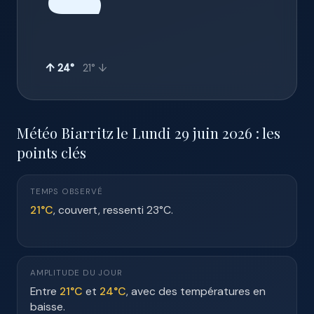
☁️
↑ 24°
21° ↓
Météo Biarritz le Lundi 29 juin 2026 : les
points clés
TEMPS OBSERVÉ
21°C
, couvert, ressenti 23°C.
AMPLITUDE DU JOUR
Entre
21°C
et
24°C
, avec des températures en
baisse.