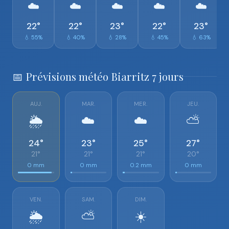
☁️
☁️
☁️
☁️
☁️
22°
22°
23°
22°
23°
💧 55%
💧 40%
💧 28%
💧 45%
💧 63%
📅 Prévisions météo Biarritz 7 jours
AUJ.
MAR.
MER.
JEU.
🌦️
☁️
☁️
⛅
24°
23°
25°
27°
21°
21°
21°
20°
0 mm
0 mm
0.2 mm
0 mm
VEN.
SAM.
DIM.
🌦️
⛅
☀️