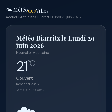
🌤️ Météo
des
Villes
Accueil
›
Actualités
›
Biarritz
› Lundi 29 juin 2026
Météo Biarritz le Lundi 29
juin 2026
Nouvelle-Aquitaine
21
°C
Couvert
Ressenti
23
°C
🔄 Mis à jour à 08:12