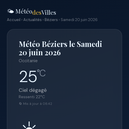
🌤️ Météo
des
Villes
Accueil
›
Actualités
›
Béziers
› Samedi 20 juin 2026
Météo Béziers le Samedi
20 juin 2026
Occitanie
25
°C
Ciel dégagé
Ressenti
22
°C
🔄 Mis à jour à 08:42