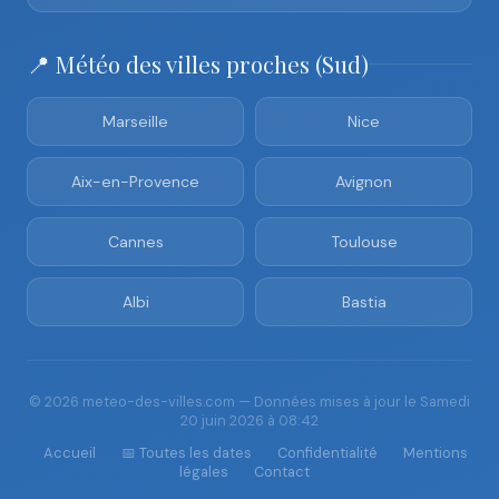
📍 Météo des villes proches (Sud)
Marseille
Nice
Aix-en-Provence
Avignon
Cannes
Toulouse
Albi
Bastia
© 2026 meteo-des-villes.com — Données mises à jour le Samedi
20 juin 2026 à 08:42
Accueil
📅 Toutes les dates
Confidentialité
Mentions
légales
Contact