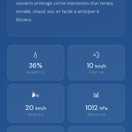
suivants prolonge cette impression d’un temps
installé, chaud, sec et facile à anticiper à
Béziers.
💧
💨
36
%
10
km/h
HUMIDITÉ
VENT
NE
🌬️
📊
20
1012
km/h
hPa
RAFALES
PRESSION