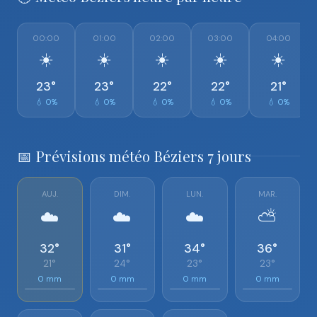
00:00
01:00
02:00
03:00
04:00
☀️
☀️
☀️
☀️
☀️
23°
23°
22°
22°
21°
💧 0%
💧 0%
💧 0%
💧 0%
💧 0%
📅 Prévisions météo Béziers 7 jours
AUJ.
DIM.
LUN.
MAR.
☁️
☁️
☁️
⛅
32°
31°
34°
36°
21°
24°
23°
23°
0 mm
0 mm
0 mm
0 mm