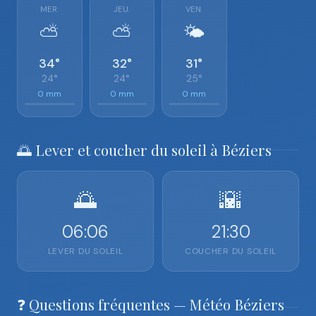
MER.
JEU.
VEN.
⛅
⛅
🌤️
34°
32°
31°
24°
24°
25°
0 mm
0 mm
0 mm
🌅 Lever et coucher du soleil à Béziers
🌅
🌇
06:06
21:30
LEVER DU SOLEIL
COUCHER DU SOLEIL
❓ Questions fréquentes — Météo Béziers