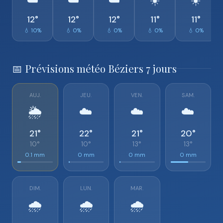
☁️
☁️
☁️
☀️
☀️
12°
12°
12°
11°
11°
💧 10%
💧 0%
💧 0%
💧 0%
💧 0%
📅 Prévisions météo Béziers 7 jours
AUJ.
JEU.
VEN.
SAM.
🌦️
☁️
☁️
☁️
21°
22°
21°
20°
10°
10°
13°
13°
0.1 mm
0 mm
0 mm
0 mm
DIM.
LUN.
MAR.
🌧️
🌧️
🌧️