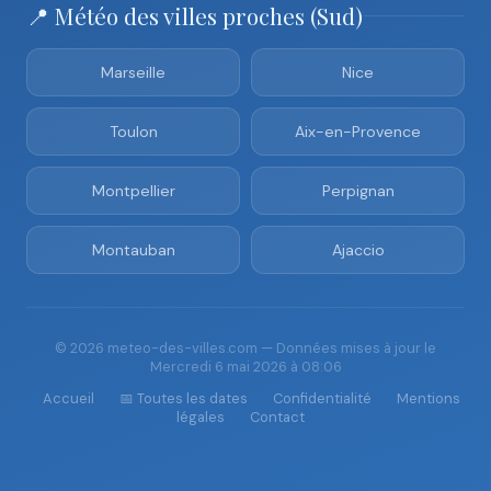
📍 Météo des villes proches (Sud)
Marseille
Nice
Toulon
Aix-en-Provence
Montpellier
Perpignan
Montauban
Ajaccio
© 2026 meteo-des-villes.com — Données mises à jour le
Mercredi 6 mai 2026 à 08:06
Accueil
📅 Toutes les dates
Confidentialité
Mentions
légales
Contact