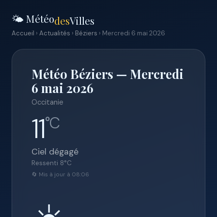
🌤️ Météo
des
Villes
Accueil
›
Actualités
›
Béziers
› Mercredi 6 mai 2026
Météo Béziers — Mercredi
6 mai 2026
Occitanie
11
°C
Ciel dégagé
Ressenti
8
°C
🔄 Mis à jour à 08:06