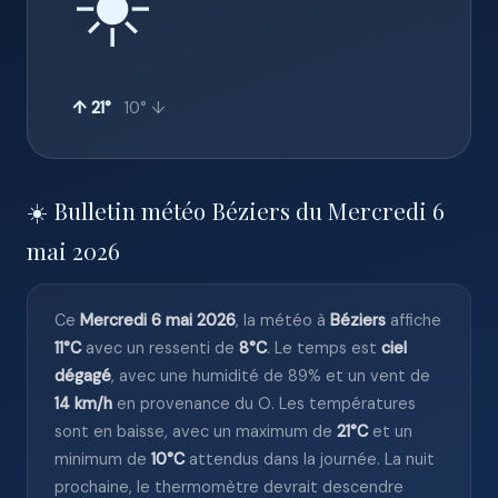
☀️
↑ 21°
10° ↓
☀️ Bulletin météo Béziers du Mercredi 6
mai 2026
Ce
Mercredi 6 mai 2026
, la météo à
Béziers
affiche
11°C
avec un ressenti de
8°C
. Le temps est
ciel
dégagé
, avec une humidité de 89% et un vent de
14 km/h
en provenance du O. Les températures
sont en baisse, avec un maximum de
21°C
et un
minimum de
10°C
attendus dans la journée. La nuit
prochaine, le thermomètre devrait descendre