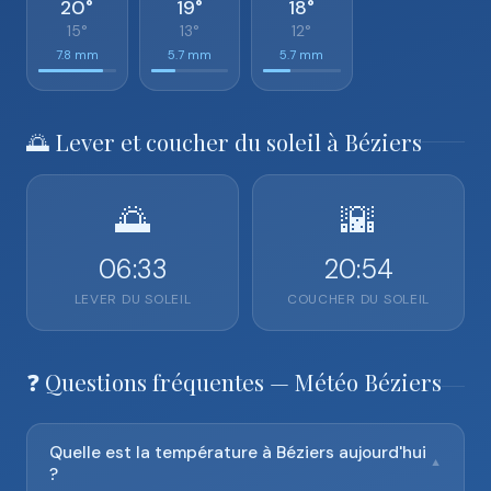
20°
19°
18°
15°
13°
12°
7.8 mm
5.7 mm
5.7 mm
🌅 Lever et coucher du soleil à Béziers
🌅
🌇
06:33
20:54
LEVER DU SOLEIL
COUCHER DU SOLEIL
❓ Questions fréquentes — Météo Béziers
Quelle est la température à Béziers aujourd'hui
▼
?