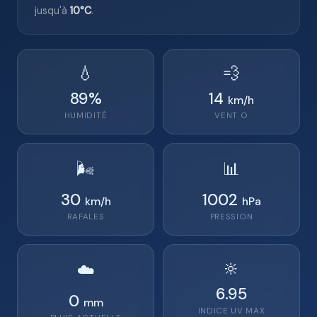
jusqu'à
10°C
.
💧
💨
89
%
14
km/h
HUMIDITÉ
VENT
O
🌬️
📊
30
1002
km/h
hPa
RAFALES
PRESSION
🔆
☁️
6.95
0
mm
INDICE UV MAX