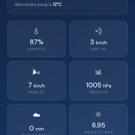
descendre jusqu'à
12°C
.
💧
💨
87
%
3
km/h
HUMIDITÉ
VENT
NO
🌬️
📊
7
1005
km/h
hPa
RAFALES
PRESSION
🔆
☁️
6.95
0
mm
INDICE UV MAX