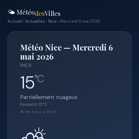
🌤️ Météo
des
Villes
Accueil
›
Actualités
›
Nice
› Mercredi 6 mai 2026
Météo Nice — Mercredi 6
mai 2026
PACA
15
°C
Partiellement nuageux
Ressenti
15
°C
🔄 Mis à jour à 08:04