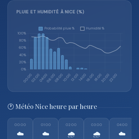
PLUIE ET HUMIDITÉ À NICE (%)
🕐 Météo Nice heure par heure
00:00
01:00
02:00
03:00
04:00
☁️
☁️
🌧️
🌧️
☁️