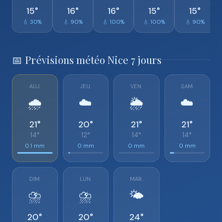
15°
16°
16°
15°
15°
💧 30%
💧 90%
💧 100%
💧 100%
💧 90%
📅 Prévisions météo Nice 7 jours
AUJ.
JEU.
VEN.
SAM.
🌧️
☁️
🌦️
☁️
21°
20°
21°
21°
14°
12°
14°
14°
0.1 mm
0 mm
0 mm
0 mm
DIM.
LUN.
MAR.
⛈️
⛈️
🌤️
20°
20°
24°