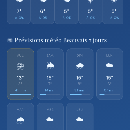
🌤️
🌤️
🌤️
☀️
☀️
7°
6°
5°
5°
5°
💧 0%
💧 0%
💧 0%
💧 0%
💧 0%
📅 Prévisions météo Beauvais 7 jours
AUJ.
SAM.
DIM.
LUN.
⛈️
🌦️
🌧️
☁️
13°
15°
15°
15°
3°
7°
8°
6°
4.1 mm
1.4 mm
3.1 mm
0.1 mm
MAR.
MER.
JEU.
🌧️
☁️
☁️