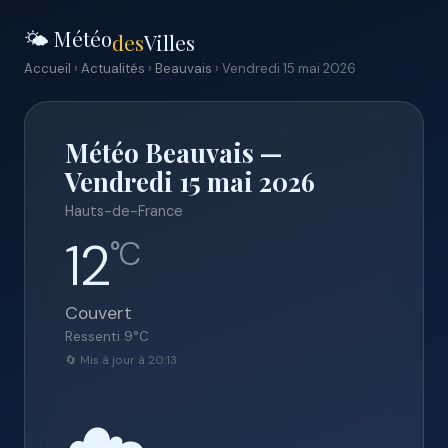
🌤️ Météo
des
Villes
Accueil
›
Actualités
›
Beauvais
› Vendredi 15 mai 2026
Météo Beauvais —
Vendredi 15 mai 2026
Hauts-de-France
12
°C
Couvert
Ressenti
9
°C
🔄 Mis à jour à 20:13