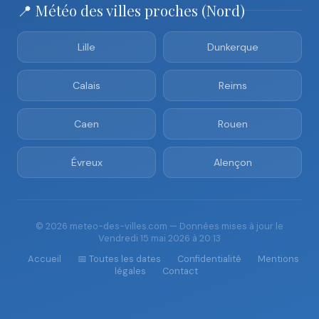
📍 Météo des villes proches (Nord)
Lille
Dunkerque
Calais
Reims
Caen
Rouen
Évreux
Alençon
© 2026 meteo-des-villes.com — Données mises à jour le
Vendredi 15 mai 2026 à 20:13
Accueil
📅 Toutes les dates
Confidentialité
Mentions
légales
Contact