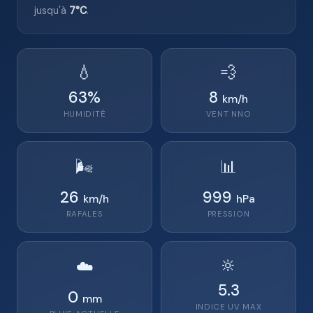
jusqu'à
7°C
.
💧
💨
63
%
8
km/h
HUMIDITÉ
VENT
NNO
🌬️
📊
26
999
km/h
hPa
RAFALES
PRESSION
🔆
☁️
5.3
0
mm
INDICE UV MAX