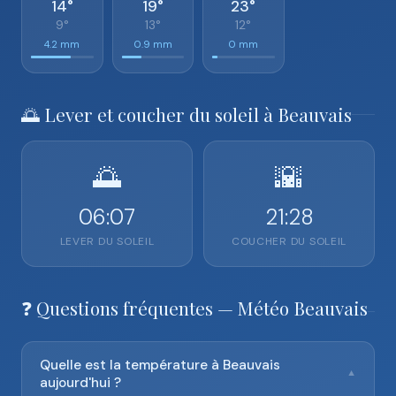
14°
19°
23°
9°
13°
12°
4.2 mm
0.9 mm
0 mm
🌅 Lever et coucher du soleil à Beauvais
🌅
🌇
06:07
21:28
LEVER DU SOLEIL
COUCHER DU SOLEIL
❓ Questions fréquentes — Météo Beauvais
Quelle est la température à Beauvais
▼
aujourd'hui ?