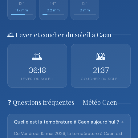
12°
14°
12°
11.7 mm
0.2 mm
0 mm
🌅 Lever et coucher du soleil à Caen
🌅
🌇
06:18
21:37
LEVER DU SOLEIL
COUCHER DU SOLEIL
❓ Questions fréquentes — Météo Caen
Quelle est la température à Caen aujourd'hui ?
▼
Ce Vendredi 15 mai 2026, la température à Caen est