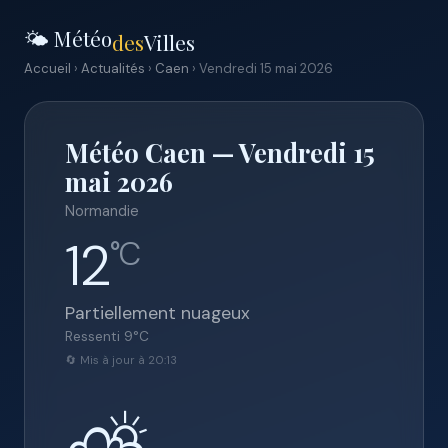
🌤️ Météo
des
Villes
Accueil
›
Actualités
›
Caen
› Vendredi 15 mai 2026
Météo Caen — Vendredi 15
mai 2026
Normandie
12
°C
Partiellement nuageux
Ressenti
9
°C
🔄 Mis à jour à 20:13