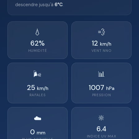
descendre jusqu'à
6°C
.
💧
💨
62
%
12
km/h
HUMIDITÉ
VENT
NNO
🌬️
📊
25
1007
km/h
hPa
RAFALES
PRESSION
🔆
☁️
6.4
0
mm
INDICE UV MAX