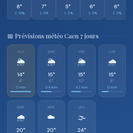
8°
7°
5°
6°
6°
💧 10%
💧 0%
💧 0%
💧 0%
💧 0%
📅 Prévisions météo Caen 7 jours
AUJ.
SAM.
DIM.
LUN.
🌦️
🌦️
🌦️
🌧️
14°
15°
15°
15°
4°
6°
10°
8°
0 mm
0.4 mm
4.7 mm
0 mm
MAR.
MER.
JEU.
🌧️
☁️
🌫️
20°
20°
24°