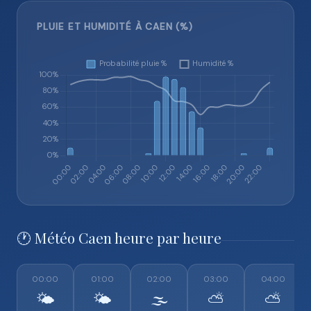
PLUIE ET HUMIDITÉ À CAEN (%)
🕐 Météo Caen heure par heure
00:00
01:00
02:00
03:00
04:00
🌤️
🌤️
🌫️
⛅
⛅