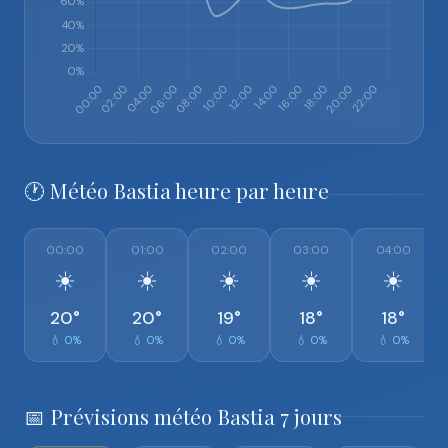
🕐 Météo Bastia heure par heure
00:00
01:00
02:00
03:00
04:00
☀️
☀️
☀️
☀️
☀️
20°
20°
19°
18°
18°
💧 0%
💧 0%
💧 0%
💧 0%
💧 0%
📅 Prévisions météo Bastia 7 jours