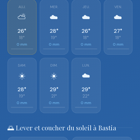
AUJ.
MER.
JEU.
VEN.
⛅
☁️
☁️
☁️
26°
28°
26°
27°
18°
19°
18°
18°
0 mm
0 mm
0 mm
0 mm
SAM.
DIM.
LUN.
☀️
☀️
☁️
28°
29°
29°
19°
21°
22°
0 mm
0 mm
0 mm
🌅 Lever et coucher du soleil à Bastia