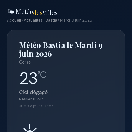
🌤️ Météo
des
Villes
Accueil
›
Actualités
›
Bastia
› Mardi 9 juin 2026
Météo Bastia le Mardi 9
juin 2026
Corse
23
°C
Ciel dégagé
Ressenti
24
°C
🔄 Mis à jour à 08:57