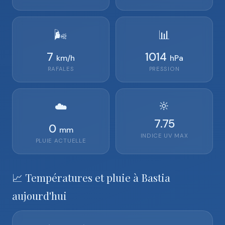
🌬️
📊
7
1014
km/h
hPa
RAFALES
PRESSION
🔆
☁️
7.75
0
mm
INDICE UV MAX
PLUIE ACTUELLE
📈 Températures et pluie à Bastia
aujourd'hui