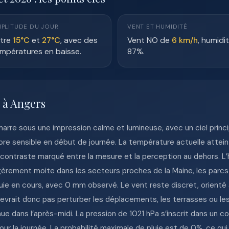
PLITUDE DU JOUR
VENT ET HUMIDITÉ
tre
15°C
et
27°C
, avec des
Vent NO de
6 km/h
, humidi
mpératures en baisse.
87%.
 à Angers
démarre sous une impression calme et lumineuse, avec un ciel pr
ore sensible en début de journée. La température actuelle atteint
 contraste marqué entre la mesure et la perception au dehors. L
èrement moite dans les secteurs proches de la Maine, les parcs 
uie en cours, avec 0 mm observé. Le vent reste discret, orienté
 devrait donc pas perturber les déplacements, les terrasses ou les
ue dans l’après-midi. La pression de 1021 hPa s’inscrit dans un 
ur la journée. La probabilité maximale de pluie est de 0%, ce qu