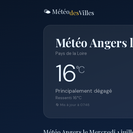
🌤️ Météo
des
Villes
Météo Angers l
Pays de la Loire
16
°C
Principalement dégagé
Ressenti
16
°C
🔄 Mis à jour à 07:48
Météo Angers le Mercredi 1 juille