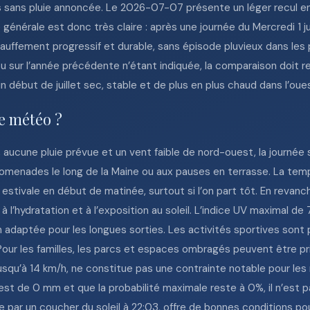
s sans pluie annoncée. Le 2026-07-07 présente un léger recul en
énérale est donc très claire : après une journée du Mercredi 1 j
auffement progressif et durable, sans épisode pluvieux dans les 
 ou sur l’année précédente n’étant indiquée, la comparaison doit r
 un début de juillet sec, stable et de plus en plus chaud dans l’oue
te météo ?
aucune pluie prévue et un vent faible de nord-ouest, la journée
promenades le long de la Maine ou aux pauses en terrasse. La tem
estivale en début de matinée, surtout si l’on part tôt. En revanc
’hydratation et à l’exposition au soleil. L’indice UV maximal de 7
n adaptée pour les longues sorties. Les activités sportives sont 
Pour les familles, les parcs et espaces ombragés peuvent être pr
jusqu’à 14 km/h, ne constitue pas une contrainte notable pour les
est de 0 mm et que la probabilité maximale reste à 0%, il n’est p
e par un coucher du soleil à 22:03, offre de bonnes conditions po