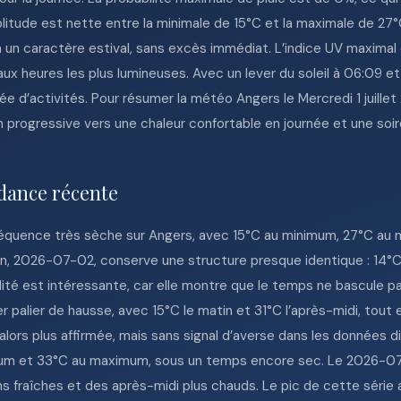
litude est nette entre la minimale de 15°C et la maximale de 27°C
a un caractère estival, sans excès immédiat. L’indice UV maximal 
 aux heures les plus lumineuses. Avec un lever du soleil à 06:09 e
ée d’activités. Pour résumer la météo Angers le Mercredi 1 juillet
progressive vers une chaleur confortable en journée et une soi
dance récente
équence très sèche sur Angers, avec 15°C au minimum, 27°C au 
in, 2026-07-02, conserve une structure presque identique : 14°C 
ilité est intéressante, car elle montre que le temps ne bascule 
palier de hausse, avec 15°C le matin et 31°C l’après-midi, tout
t alors plus affirmée, mais sans signal d’averse dans les données
imum et 33°C au maximum, sous un temps encore sec. Le 2026-0
ins fraîches et des après-midi plus chauds. Le pic de cette séri