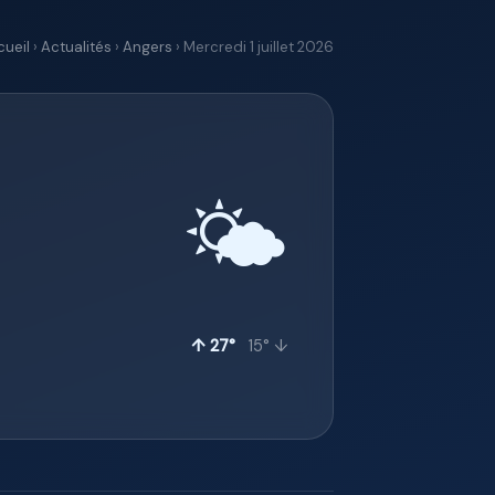
cueil
›
Actualités
›
Angers
› Mercredi 1 juillet 2026
🌤️
↑ 27°
15° ↓