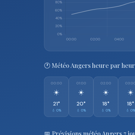
🕐 Météo Angers heure par heu
00:00
01:00
02:00
03:0
☀️
☀️
☀️
☀️
21°
20°
18°
18°
💧 0%
💧 0%
💧 0%
💧 0
📅 Prévisions météo Angers 7 jo