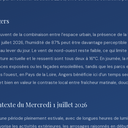
gers
vent de la combinaison entre l’espace urbain, la présence de la
 1 juillet 2026, l’humidité de 87% peut être davantage perceptibl
au lever du jour. Le vent de nord-ouest reste faible, ce qui limite
ure actuelle et le ressenti sont tous deux à 16°C. En journée, la
aces exposées ou les façades ensoleillées, tandis que les parcs et
’ouest, en Pays de la Loire, Angers bénéficie ici d’un temps sec
 bien en valeur le contraste local entre fraîcheur matinale, dou
texte du Mercredi 1 juillet 2026
ns une période pleinement estivale, avec de longues heures de lumiè
orise les activités extérieures, les arrosages raisonnés en début