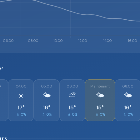
re
0
04:00
05:00
06:00
Maintenant
08:00
☀️
🌤️
⛅
🌤️
🌤️
17°
16°
15°
15°
16°
%
💧 0%
💧 0%
💧 0%
💧 0%
💧 0%
urs