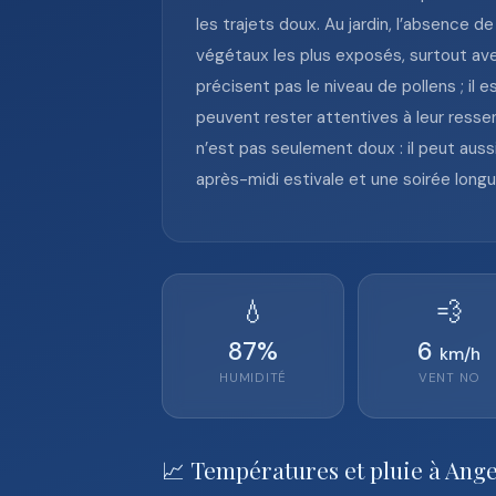
les trajets doux. Au jardin, l’absence d
végétaux les plus exposés, surtout av
précisent pas le niveau de pollens ; il
peuvent rester attentives à leur ressent
n’est pas seulement doux : il peut auss
après-midi estivale et une soirée longu
💧
💨
87
%
6
km/h
HUMIDITÉ
VENT
NO
📈 Températures et pluie à Ange