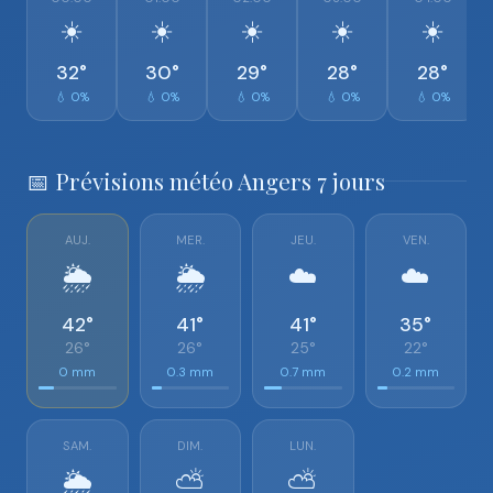
☀️
☀️
☀️
☀️
☀️
32°
30°
29°
28°
28°
💧 0%
💧 0%
💧 0%
💧 0%
💧 0%
📅 Prévisions météo Angers 7 jours
AUJ.
MER.
JEU.
VEN.
🌦️
🌦️
☁️
☁️
42°
41°
41°
35°
26°
26°
25°
22°
0 mm
0.3 mm
0.7 mm
0.2 mm
SAM.
DIM.
LUN.
🌦️
⛅
⛅