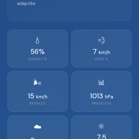
adaptée.
💧
💨
56
%
7
km/h
HUMIDITÉ
VENT
E
🌬️
📊
15
1013
km/h
hPa
RAFALES
PRESSION
🔆
☁️
7.5