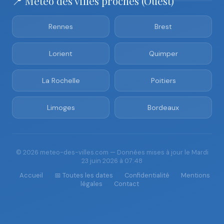
📍 Météo des villes proches (Ouest)
Rennes
Brest
Lorient
Quimper
La Rochelle
Poitiers
Limoges
Bordeaux
© 2026 meteo-des-villes.com — Données mises à jour le Mardi
23 juin 2026 à 07:48
Accueil
📅 Toutes les dates
Confidentialité
Mentions
légales
Contact