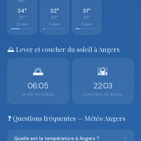
34°
32°
31°
21°
20°
20°
1.2 mm
0 mm
0 mm
🌅 Lever et coucher du soleil à Angers
🌅
🌇
06:05
22:03
LEVER DU SOLEIL
COUCHER DU SOLEIL
❓ Questions fréquentes — Météo Angers
Quelle est la température à Angers ?
▼