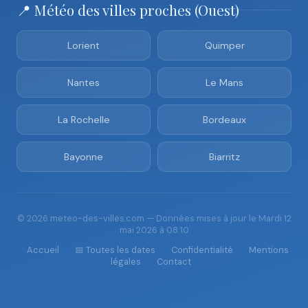
📍 Météo des villes proches (Ouest)
Lorient
Quimper
Nantes
Le Mans
La Rochelle
Bordeaux
Bayonne
Biarritz
© 2026 meteo-des-villes.com — Données mises à jour le Mardi 12
mai 2026 à 08:10
Accueil
📅 Toutes les dates
Confidentialité
Mentions
légales
Contact