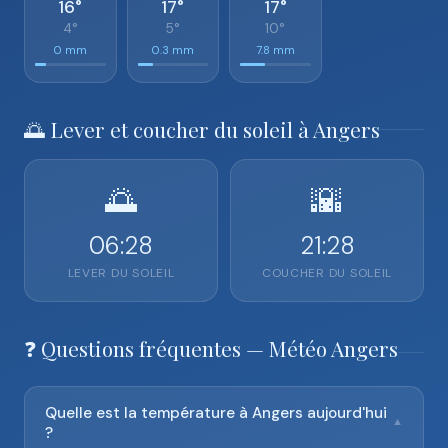
16°
17°
17°
4°
5°
10°
0 mm
0.3 mm
7.8 mm
🌅 Lever et coucher du soleil à Angers
🌅
🌇
06:28
21:28
LEVER DU SOLEIL
COUCHER DU SOLEIL
❓ Questions fréquentes — Météo Angers
Quelle est la température à Angers aujourd'hui
▼
?