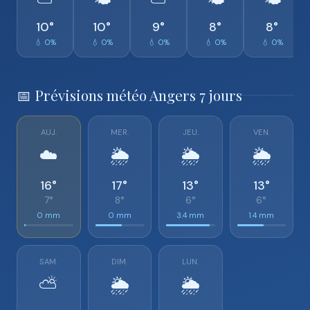
⛅
🌤️
⛅
🌤️
🌤️
10°
10°
9°
8°
8°
💧 0%
💧 0%
💧 0%
💧 0%
💧 0%
📅 Prévisions météo Angers 7 jours
AUJ.
MER.
JEU.
VEN.
☁️
🌦️
🌦️
🌦️
16°
17°
13°
13°
7°
8°
6°
6°
0 mm
0 mm
3.4 mm
1.4 mm
SAM.
DIM.
LUN.
⛅
🌦️
🌦️