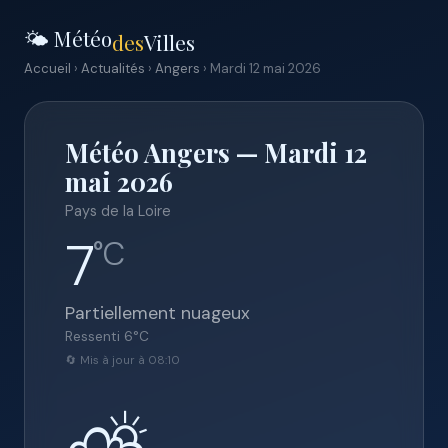
🌤️ Météo
des
Villes
Accueil
›
Actualités
›
Angers
› Mardi 12 mai 2026
Météo Angers — Mardi 12
mai 2026
Pays de la Loire
7
°C
Partiellement nuageux
Ressenti
6
°C
🔄 Mis à jour à 08:10