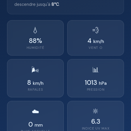
descendre jusqu'à
8°C
.
💧
💨
88
%
4
km/h
HUMIDITÉ
VENT
O
🌬️
📊
8
1013
km/h
hPa
RAFALES
PRESSION
🔆
☁️
6.3
0
mm
INDICE UV MAX