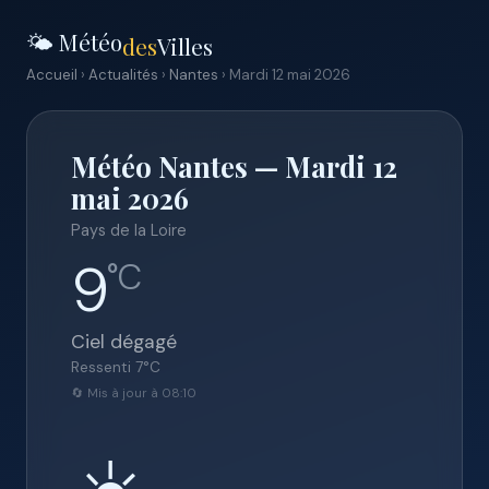
🌤️ Météo
des
Villes
Accueil
›
Actualités
›
Nantes
› Mardi 12 mai 2026
Météo Nantes — Mardi 12
mai 2026
Pays de la Loire
9
°C
Ciel dégagé
Ressenti
7
°C
🔄 Mis à jour à 08:10