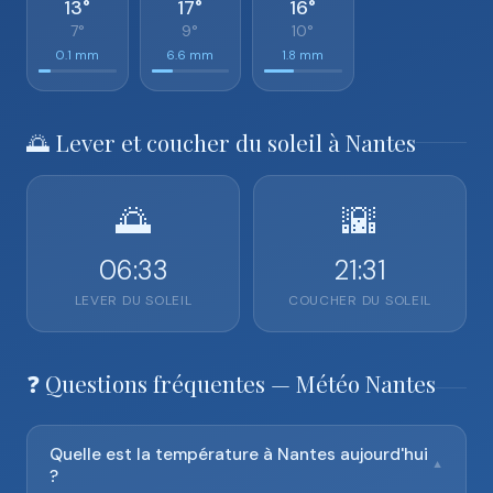
13°
17°
16°
7°
9°
10°
0.1 mm
6.6 mm
1.8 mm
🌅 Lever et coucher du soleil à Nantes
🌅
🌇
06:33
21:31
LEVER DU SOLEIL
COUCHER DU SOLEIL
❓ Questions fréquentes — Météo Nantes
Quelle est la température à Nantes aujourd'hui
▼
?