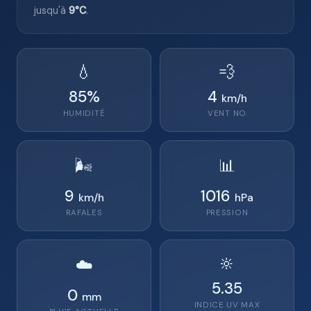
jusqu'à
9°C
.
💧
💨
85
%
4
km/h
HUMIDITÉ
VENT
NO
🌬️
📊
9
1016
km/h
hPa
RAFALES
PRESSION
🔆
☁️
5.35
0
mm
INDICE UV MAX