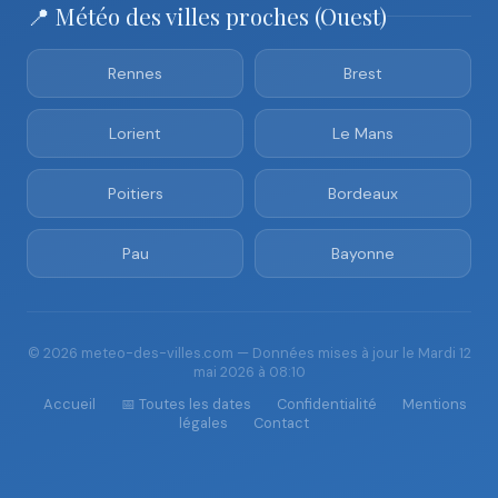
📍 Météo des villes proches (Ouest)
Rennes
Brest
Lorient
Le Mans
Poitiers
Bordeaux
Pau
Bayonne
© 2026 meteo-des-villes.com — Données mises à jour le Mardi 12
mai 2026 à 08:10
Accueil
📅 Toutes les dates
Confidentialité
Mentions
légales
Contact