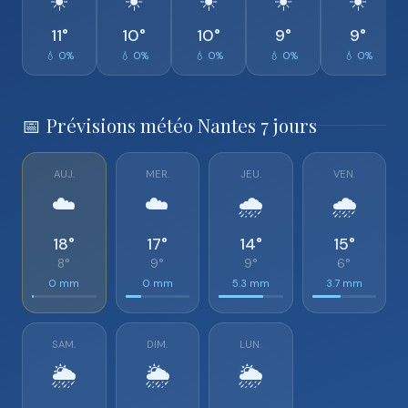
☀️
☀️
☀️
☀️
☀️
11°
10°
10°
9°
9°
💧 0%
💧 0%
💧 0%
💧 0%
💧 0%
📅 Prévisions météo Nantes 7 jours
AUJ.
MER.
JEU.
VEN.
☁️
☁️
🌧️
🌧️
18°
17°
14°
15°
8°
9°
9°
6°
0 mm
0 mm
5.3 mm
3.7 mm
SAM.
DIM.
LUN.
🌦️
🌦️
🌦️