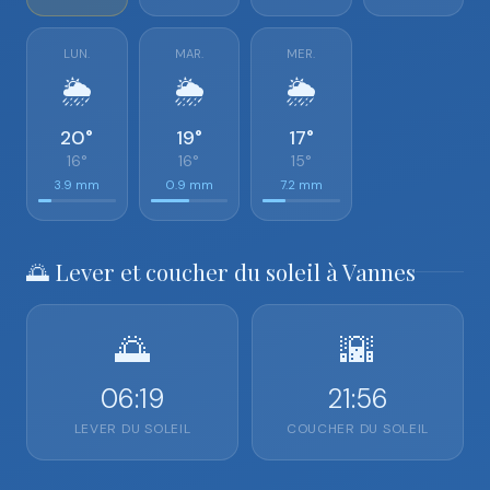
LUN.
MAR.
MER.
🌦️
🌦️
🌦️
20°
19°
17°
16°
16°
15°
3.9 mm
0.9 mm
7.2 mm
🌅 Lever et coucher du soleil à Vannes
🌅
🌇
06:19
21:56
LEVER DU SOLEIL
COUCHER DU SOLEIL