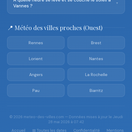
À quelle heure se lève et se couche le soleil à
▼
Vannes ?
📍 Météo des villes proches (Ouest)
Rennes
Brest
Lorient
Nantes
Angers
La Rochelle
Pau
Biarritz
© 2026 meteo-des-villes.com — Données mises à jour le Jeudi
28 mai 2026 à 07:42
Accueil
📅 Toutes les dates
Confidentialité
Mentions