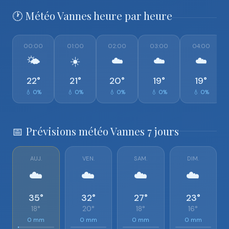
🕐 Météo Vannes heure par heure
00:00
01:00
02:00
03:00
04:00
🌤️
☀️
☁️
☁️
☁️
22°
21°
20°
19°
19°
💧 0%
💧 0%
💧 0%
💧 0%
💧 0%
📅 Prévisions météo Vannes 7 jours
AUJ.
VEN.
SAM.
DIM.
☁️
☁️
☁️
☁️
35°
32°
27°
23°
18°
20°
18°
16°
0 mm
0 mm
0 mm
0 mm