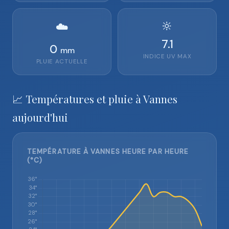
🔆
☁️
7.1
0
mm
INDICE UV MAX
PLUIE ACTUELLE
📈 Températures et pluie à Vannes
aujourd'hui
TEMPÉRATURE À VANNES HEURE PAR HEURE
(°C)