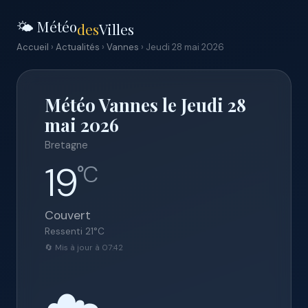
🌤️ Météo
des
Villes
Accueil
›
Actualités
›
Vannes
› Jeudi 28 mai 2026
Météo Vannes le Jeudi 28
mai 2026
Bretagne
19
°C
Couvert
Ressenti
21
°C
🔄 Mis à jour à 07:42