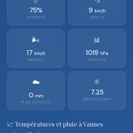
75
%
9
km/h
HUMIDITÉ
VENT
O
🌬️
📊
17
1019
km/h
hPa
RAFALES
PRESSION
🔆
☁️
7.25
0
mm
INDICE UV MAX
PLUIE ACTUELLE
📈 Températures et pluie à Vannes