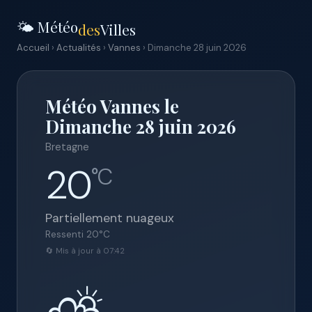
🌤️ Météo
des
Villes
Accueil
›
Actualités
›
Vannes
› Dimanche 28 juin 2026
Météo Vannes le
Dimanche 28 juin 2026
Bretagne
20
°C
Partiellement nuageux
Ressenti
20
°C
🔄 Mis à jour à 07:42