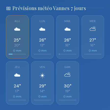
📅 Prévisions météo Vannes 7 jours
AUJ.
LUN.
MAR.
MER.
☁️
☁️
☁️
⛅
25°
26°
26°
27°
20°
13°
16°
16°
0 mm
0 mm
0 mm
0 mm
JEU.
VEN.
SAM.
☁️
☀️
⛅
24°
29°
30°
17°
14°
19°
0 mm
0 mm
0 mm