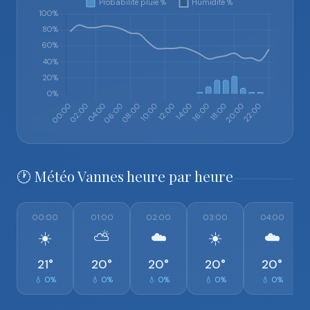
🕐 Météo Vannes heure par heure
00:00
01:00
02:00
03:00
04:00
☀️
⛅
☁️
☀️
☁️
21°
20°
20°
20°
20°
💧 0%
💧 0%
💧 0%
💧 0%
💧 0%