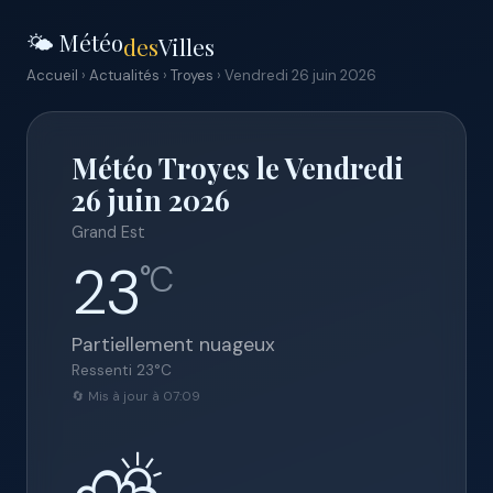
🌤️ Météo
des
Villes
Accueil
›
Actualités
›
Troyes
› Vendredi 26 juin 2026
Météo Troyes le Vendredi
26 juin 2026
Grand Est
23
°C
Partiellement nuageux
Ressenti
23
°C
🔄 Mis à jour à 07:09