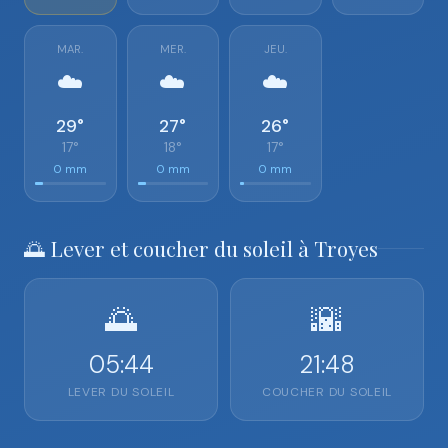
MAR.
MER.
JEU.
☁️
☁️
☁️
29°
27°
26°
17°
18°
17°
0 mm
0 mm
0 mm
🌅 Lever et coucher du soleil à Troyes
🌅
🌇
05:44
21:48
LEVER DU SOLEIL
COUCHER DU SOLEIL