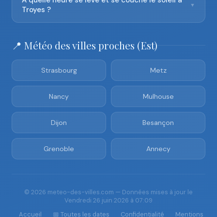
À quelle heure se lève et se couche le soleil à
▼
Troyes ?
📍 Météo des villes proches (Est)
Strasbourg
Metz
Nancy
Mulhouse
Dijon
Besançon
Grenoble
Annecy
© 2026 meteo-des-villes.com — Données mises à jour le
Vendredi 26 juin 2026 à 07:09
Accueil
📅 Toutes les dates
Confidentialité
Mentions