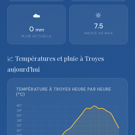
🔆
☁️
7.5
0
mm
INDICE UV MAX
PLUIE ACTUELLE
📈 Températures et pluie à Troyes
aujourd'hui
TEMPÉRATURE À TROYES HEURE PAR HEURE
(°C)