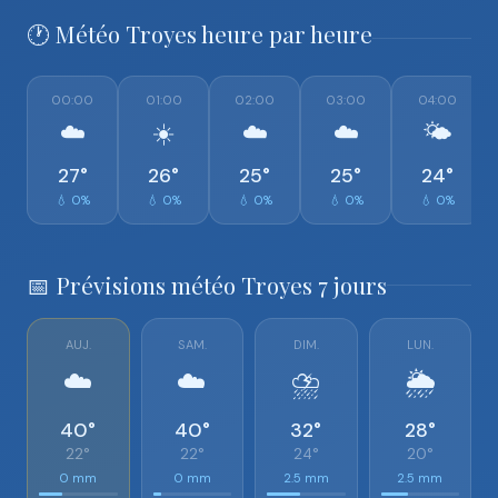
🕐 Météo Troyes heure par heure
00:00
01:00
02:00
03:00
04:00
☁️
☀️
☁️
☁️
🌤️
27°
26°
25°
25°
24°
💧 0%
💧 0%
💧 0%
💧 0%
💧 0%
📅 Prévisions météo Troyes 7 jours
AUJ.
SAM.
DIM.
LUN.
☁️
☁️
⛈️
🌦️
40°
40°
32°
28°
22°
22°
24°
20°
0 mm
0 mm
2.5 mm
2.5 mm