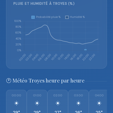
PLUIE ET HUMIDITÉ À TROYES (%)
🕐 Météo Troyes heure par heure
00:00
01:00
02:00
03:00
04:00
☀️
☀️
☀️
☀️
☀️
29°
29°
27°
26°
25°