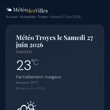
🌤️ Météo
des
Villes
Accueil
›
Actualités
›
Troyes
› Samedi 27 juin 2026
Météo Troyes le Samedi 27
juin 2026
Grand Est
23
°C
Partiellement nuageux
Ressenti
26
°C
🔄 Mis à jour à 07:09