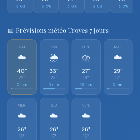
💧 0%
💧 0%
💧 0%
💧 0%
💧 0%
📅 Prévisions météo Troyes 7 jours
AUJ.
DIM.
LUN.
MAR.
☁️
🌦️
⛈️
☁️
40°
33°
27°
29°
22°
23°
19°
17°
0 mm
3 mm
1.9 mm
0 mm
MER.
JEU.
VEN.
☁️
☁️
☁️
26°
26°
26°
18°
17°
16°