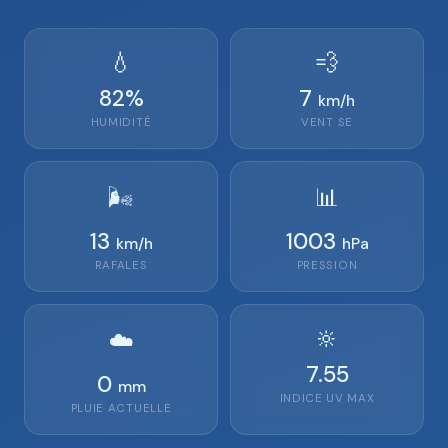
💧
💨
82
%
7
km/h
HUMIDITÉ
VENT
SE
🌬️
📊
13
1003
km/h
hPa
RAFALES
PRESSION
🔆
☁️
7.55
0
mm
INDICE UV MAX
PLUIE ACTUELLE