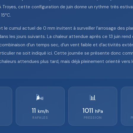
À Troyes, cette configuration de juin donne un rythme très estiv
 15°C.
t le cumul actuel de 0 mm invitent à surveiller l’arrosage des plant
les jours suivants. La chaleur attendue après ce 13 juin rend ce
 combinaison d’un temps sec, d’un vent faible et d’activités exté
articulier ne soit indiqué ici. Cette journée se présente donc c
haleurs attendues plus tard, mais déjà pleinement orienté vers 
🌬️
📊
11
1011
km/h
hPa
RAFALES
PRESSION
P