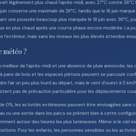
paraît légèrement plus chaud l’après-midi, avec 27°C contre 26°C l
 juin conserve une maximale de 26°C, tandis que le 16 juin marqu
avant une poussée beaucoup plus marquée le 18 juin avec 36°C, pui
us en plus chaud après une courte phase encore modérée. La journ
e l’extérieur, mais sans les niveaux les plus élevés attendus ensu
te météo ?
 meilleur de l’après-midi et une absence de pluie annoncée, les 
s à pans de bois et les espaces piétons peuvent se parcourir conf
re l’air un peu plus lourd au départ, mais le vent d’ouest à 5 km/
ssitent pas de précaution particulière pour les déplacements cou
 de 0%, les activités extérieures peuvent être envisagées sans c
au ou une sortie dans les parcs se prêtent bien à cette configura
tamment autour des heures les plus lumineuses. Même si le ciel es
ositions. Pour les enfants, les personnes sensibles ou les activité