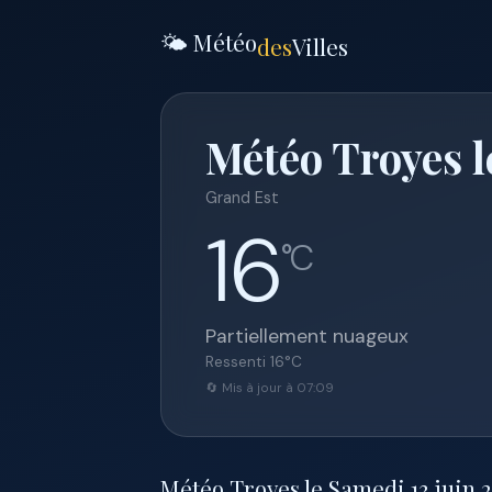
🌤️ Météo
des
Villes
Météo Troyes l
Grand Est
16
°C
Partiellement nuageux
Ressenti
16
°C
🔄 Mis à jour à 07:09
Météo Troyes le Samedi 13 juin 20