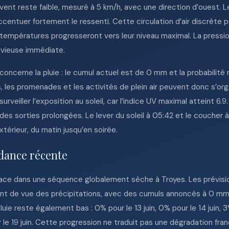
 vent reste faible, mesuré à 5 km/h, avec une direction d’ouest. L
accentuer fortement le ressenti. Cette circulation d’air discrète
s températures progresseront vers leur niveau maximal. La press
uvieuse immédiate.
 concerne la pluie : le cumul actuel est de 0 mm et la probabilité
les promenades et les activités de plein air peuvent donc s’org
t surveiller l’exposition au soleil, car l’indice UV maximal attein
 des sorties prolongées. Le lever du soleil à 05:42 et le coucher 
xtérieur, du matin jusqu’en soirée.
dance récente
lace dans une séquence globalement sèche à Troyes. Les prévision
t de vue des précipitations, avec des cumuls annoncés à 0 mm jusq
pluie reste également bas : 0% pour le 13 juin, 0% pour le 14 juin, 3%
our le 19 juin. Cette progression ne traduit pas une dégradation fra