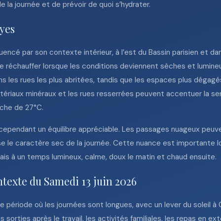
 la journée et de prévoir de quoi s’hydrater.
oyes
encé par son contexte intérieur, à l’est du Bassin parisien et dan
se réchauffer lorsque les conditions deviennent sèches et lumineu
 dans les rues les plus abritées, tandis que les espaces plus déga
atériaux minéraux et les rues resserrées peuvent accentuer la sens
oche de 27°C.
e cependant un équilibre appréciable. Les passages nuageux peu
se le caractère sec de la journée. Cette nuance est importante 
mais à un temps lumineux, calme, doux le matin et chaud ensuite.
ntexte du Samedi 13 juin 2026
ne période où les journées sont longues, avec un lever du soleil à
 sorties après le travail, les activités familiales, les repas en e