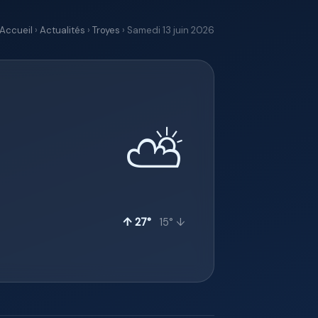
Accueil
›
Actualités
›
Troyes
› Samedi 13 juin 2026
⛅
↑ 27°
15° ↓