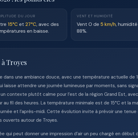
PLITUDE DU JOUR
VENT ET HUMIDITÉ
tre
15°C
et
27°C
, avec des
Vent O de
5 km/h
, humidité
mpératures en baisse.
88%.
 à Troyes
te dans une ambiance douce, avec une température actuelle de 16
qui laisse attendre une journée lumineuse par moments, sans sign
s un contexte plutôt calme pour l’est de la région Grand Est, av
ur au fil des heures. La température minimale est de 15°C et la ma
urnée et l’après-midi. Cette évolution invite à prévoir une tenue 
us ouverts autour de Troyes.
vée qui peut donner une impression d’air un peu chargé en début