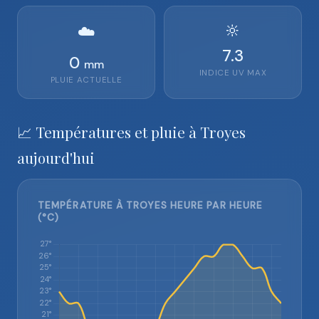
🔆
☁️
7.3
0
mm
INDICE UV MAX
PLUIE ACTUELLE
📈 Températures et pluie à Troyes
aujourd'hui
TEMPÉRATURE À TROYES HEURE PAR HEURE
(°C)