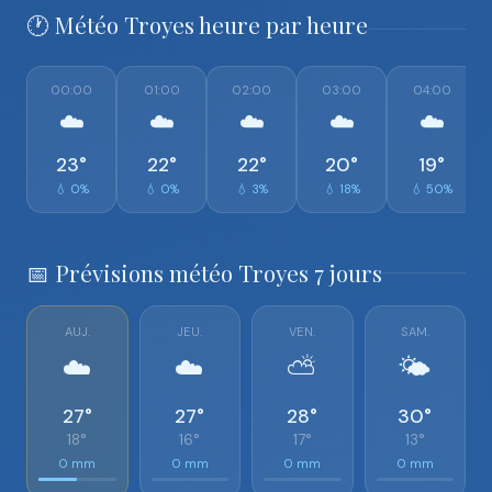
🕐 Météo Troyes heure par heure
00:00
01:00
02:00
03:00
04:00
☁️
☁️
☁️
☁️
☁️
23°
22°
22°
20°
19°
💧 0%
💧 0%
💧 3%
💧 18%
💧 50%
📅 Prévisions météo Troyes 7 jours
AUJ.
JEU.
VEN.
SAM.
☁️
☁️
⛅
🌤️
27°
27°
28°
30°
18°
16°
17°
13°
0 mm
0 mm
0 mm
0 mm