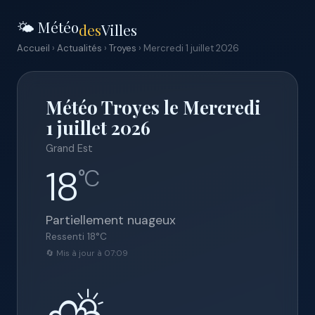
🌤️ Météo
des
Villes
Accueil
›
Actualités
›
Troyes
› Mercredi 1 juillet 2026
Météo Troyes le Mercredi
1 juillet 2026
Grand Est
18
°C
Partiellement nuageux
Ressenti
18
°C
🔄 Mis à jour à 07:09