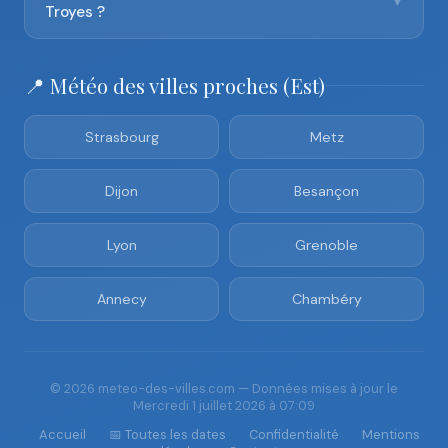
▼
Troyes ?
📍 Météo des villes proches (Est)
Strasbourg
Metz
Dijon
Besançon
Lyon
Grenoble
Annecy
Chambéry
© 2026 meteo-des-villes.com — Données mises à jour le
Mercredi 1 juillet 2026 à 07:09
Accueil
📅 Toutes les dates
Confidentialité
Mentions