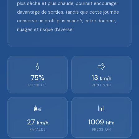
plus sèche et plus chaude, pourrait encourager
davantage de sorties, tandis que cette journée
conserve un profil plus nuancé, entre douceur,
nuages et risque d’averse.
💧
💨
75
%
13
km/h
HUMIDITÉ
VENT
NNO
🌬️
📊
27
1009
km/h
hPa
RAFALES
PRESSION