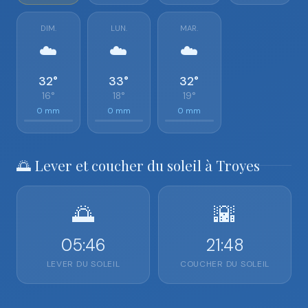
DIM.
LUN.
MAR.
☁️
☁️
☁️
32°
33°
32°
16°
18°
19°
0 mm
0 mm
0 mm
🌅 Lever et coucher du soleil à Troyes
🌅
🌇
05:46
21:48
LEVER DU SOLEIL
COUCHER DU SOLEIL