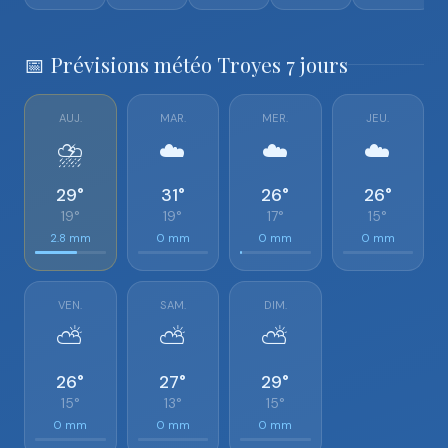
📅 Prévisions météo Troyes 7 jours
AUJ.
MAR.
MER.
JEU.
⛈️
☁️
☁️
☁️
29°
31°
26°
26°
19°
19°
17°
15°
2.8 mm
0 mm
0 mm
0 mm
VEN.
SAM.
DIM.
⛅
⛅
⛅
26°
27°
29°
15°
13°
15°
0 mm
0 mm
0 mm