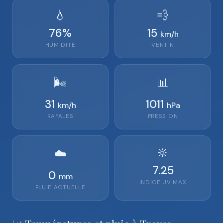
💧
💨
76
%
15
km/h
HUMIDITÉ
VENT
N
🌬️
📊
31
1011
km/h
hPa
RAFALES
PRESSION
🔆
☁️
7.25
0
mm
INDICE UV MAX
PLUIE ACTUELLE