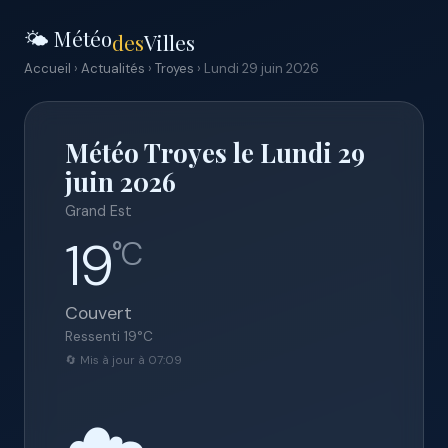
🌤️ Météo
des
Villes
Accueil
›
Actualités
›
Troyes
› Lundi 29 juin 2026
Météo Troyes le Lundi 29
juin 2026
Grand Est
19
°C
Couvert
Ressenti
19
°C
🔄 Mis à jour à 07:09