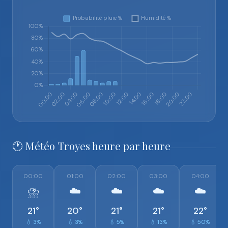
🕐 Météo Troyes heure par heure
00:00
01:00
02:00
03:00
04:00
⛈️
☁️
☁️
☁️
☁️
21°
20°
21°
21°
22°
💧 3%
💧 3%
💧 5%
💧 13%
💧 50%